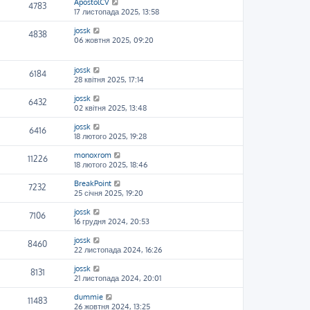
ApostolCV
4783
17 листопада 2025, 13:58
jossk
4838
06 жовтня 2025, 09:20
jossk
6184
28 квітня 2025, 17:14
jossk
6432
02 квітня 2025, 13:48
jossk
6416
18 лютого 2025, 19:28
monoxrom
11226
18 лютого 2025, 18:46
BreakPoint
7232
25 січня 2025, 19:20
jossk
7106
16 грудня 2024, 20:53
jossk
8460
22 листопада 2024, 16:26
jossk
8131
21 листопада 2024, 20:01
dummie
11483
26 жовтня 2024, 13:25