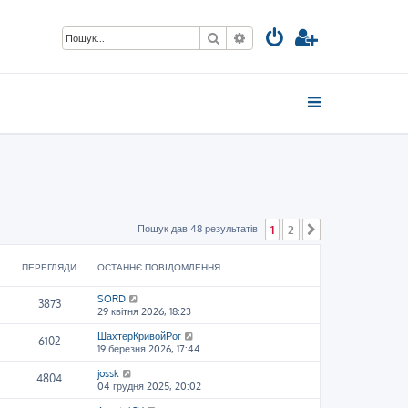
Пошук
Розширений пошук
Пошук дав 48 результатів
1
2
Далі
ПЕРЕГЛЯДИ
ОСТАННЄ ПОВІДОМЛЕННЯ
SORD
3873
29 квітня 2026, 18:23
ШахтерКривойРог
6102
19 березня 2026, 17:44
jossk
4804
04 грудня 2025, 20:02