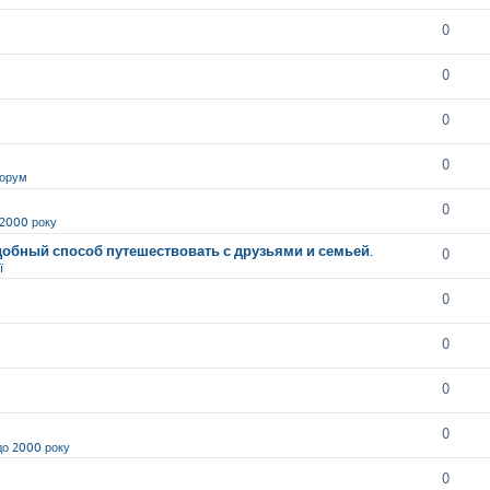
0
0
0
0
орум
0
 2000 року
обный способ путешествовать с друзьями и семьей.
0
ї
0
0
0
0
до 2000 року
0