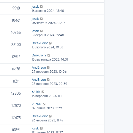
jossk
9918
16 жовтня 2024, 18:40
jossk
10461
06 жовтня 2024, 09:17
jossk
10866
31 серпня 2024, 19:48
BreakPoint
26100
13 лютого 2024, 19:53
Dmytro_Y
12512
16 листопада 2023, 14:31
And3rson
11638
29 вересня 2023, 10:06
And3rson
11211
28 вересня 2023, 20:39
641kb
12806
16 вересня 2023, 11:11
v0f41k
12570
07 липня 2023, 11:29
BreakPoint
12475
26 червня 2023, 11:47
jossk
10851
18 травня 2023, 18:37