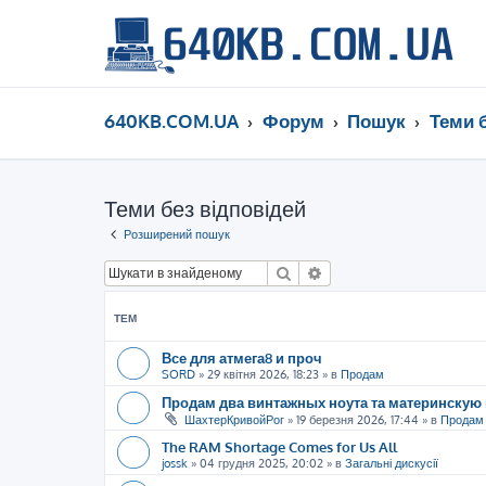
640KB.COM.UA
Форум
Пошук
Теми 
Теми без відповідей
Розширений пошук
Пошук
Розширений пошук
ТЕМ
Все для атмега8 и проч
SORD
»
29 квітня 2026, 18:23
» в
Продам
Продам два винтажных ноута та материнскую 
ШахтерКривойРог
»
19 березня 2026, 17:44
» в
Продам
The RAM Shortage Comes for Us All
jossk
»
04 грудня 2025, 20:02
» в
Загальні дискусії