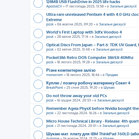
128MB USB FlashDrive in 2025 life hacks
ApostolCV
»
17 листопада 2025, 13:58
» в
Загальні дискусії
Ultra-rare unreleased Pentium 4 with 4.0 GHz cloc
Extreme
jossk
»
06 жовтня 2025, 09:20
» в
Загальні дискусії
World's First Laptop with 3dfx Voodoo 4
jossk
»
28 квітня 2025, 17:14
» в
Загальні дискусії
Optical Discs From Japan – Part 6: TDK UV Guard, 
jossk
»
02 квітня 2025, 13:48
» в
Загальні дискусії
Pocket386 Retro DOS Computer 386SX-40Mhz
jossk
»
18 лютого 2025, 19:28
» в
Загальні дискусії
Різне компютерне залізо
monoxrom
»
18 лютого 2025, 18:46
» в
Продам
Куплю / позичу робочу материнку Сокет 4
BreakPoint
»
25 січня 2025, 19:20
» в
Шукаю
Do not throw away your old PCs
jossk
»
16 грудня 2024, 20:53
» в
Загальні дискусії
Remember Ageia PhysX before Nvidia bought th
jossk
»
22 листопада 2024, 16:26
» в
Загальні дискусії
Micro House Technical Library - Release: 4th quart
jossk
»
21 листопада 2024, 20:01
» в
Загальні дискусії
Шукаю мат. плату для IBM ThinkPad 760LD (або
dummie
»
26 жовтня 2024, 13:25
» в
Шукаю