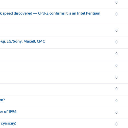
0
k speed discovered — CPU-Z confirms it is an Intel Pentium
0
0
Fuji, LG/Sony, Maxell, CMC
0
0
0
0
0
em?
0
er of 1996
0
 сумісну)
0