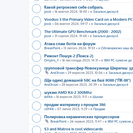
Какой ретрокомп себе собрать.
jossk
»
16 жовтня 2024, 18:40
» в
Загальні дискусії
Voodoo 3 the Primary Video Card on a Modern PC
jossk
»
06 жовтня 2024, 09:17
» в
Загальні дискусії
The Ultimate GPU Benchmark (2000 - 2002)
jossk
»
31 серпня 2024, 19:48
» в
Загальні дискусії
Атака спам ботів на форум
BreakPoint
»
13 лютого 2024, 19:53
» в
Обговорюємо наш ф
Ремонт Пошук-2 (Поиск-2)
Dmytro_Y
»
16 листопада 2023, 14:31
» в
IBM PC сумісне до
групповой трансфер Новокузнецк Шерегеш: уд
And3rson
»
29 вересня 2023, 10:06
» в
Загальні дискусі
(Ще один) домашній SBC на базі 8088 ("ПК-88")
And3rson
»
28 вересня 2023, 20:39
» в
Загальні дискусії
шукаю AMD K6-2 300Mhz
641kb
»
16 вересня 2023, 11:11
» в
Шукаю
продам материнку з процом 386
v0f41k
»
07 липня 2023, 11:29
» в
Продам
Полировка керамических процессоров
BreakPoint
»
26 червня 2023, 11:47
» в
IBM PC сумісне 
S3 and Matrox is cool videocards