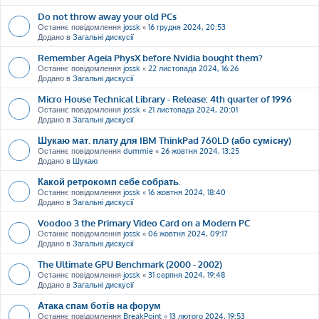
Do not throw away your old PCs
Останнє повідомлення
jossk
«
16 грудня 2024, 20:53
Додано в
Загальні дискусії
Remember Ageia PhysX before Nvidia bought them?
Останнє повідомлення
jossk
«
22 листопада 2024, 16:26
Додано в
Загальні дискусії
Micro House Technical Library - Release: 4th quarter of 1996
Останнє повідомлення
jossk
«
21 листопада 2024, 20:01
Додано в
Загальні дискусії
Шукаю мат. плату для IBM ThinkPad 760LD (або сумісну)
Останнє повідомлення
dummie
«
26 жовтня 2024, 13:25
Додано в
Шукаю
Какой ретрокомп себе собрать.
Останнє повідомлення
jossk
«
16 жовтня 2024, 18:40
Додано в
Загальні дискусії
Voodoo 3 the Primary Video Card on a Modern PC
Останнє повідомлення
jossk
«
06 жовтня 2024, 09:17
Додано в
Загальні дискусії
The Ultimate GPU Benchmark (2000 - 2002)
Останнє повідомлення
jossk
«
31 серпня 2024, 19:48
Додано в
Загальні дискусії
Атака спам ботів на форум
Останнє повідомлення
BreakPoint
«
13 лютого 2024, 19:53