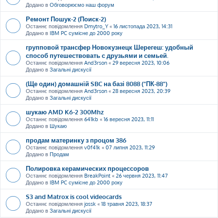
Додано в
Обговорюємо наш форум
Ремонт Пошук-2 (Поиск-2)
Останнє повідомлення
Dmytro_Y
«
16 листопада 2023, 14:31
Додано в
IBM PC сумісне до 2000 року
групповой трансфер Новокузнецк Шерегеш: удобный
способ путешествовать с друзьями и семьей.
Останнє повідомлення
And3rson
«
29 вересня 2023, 10:06
Додано в
Загальні дискусії
(Ще один) домашній SBC на базі 8088 ("ПК-88")
Останнє повідомлення
And3rson
«
28 вересня 2023, 20:39
Додано в
Загальні дискусії
шукаю AMD K6-2 300Mhz
Останнє повідомлення
641kb
«
16 вересня 2023, 11:11
Додано в
Шукаю
продам материнку з процом 386
Останнє повідомлення
v0f41k
«
07 липня 2023, 11:29
Додано в
Продам
Полировка керамических процессоров
Останнє повідомлення
BreakPoint
«
26 червня 2023, 11:47
Додано в
IBM PC сумісне до 2000 року
S3 and Matrox is cool videocards
Останнє повідомлення
jossk
«
18 травня 2023, 18:37
Додано в
Загальні дискусії