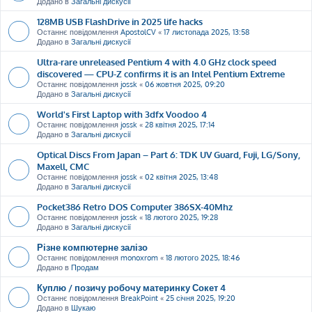
Додано в
Загальні дискусії
128MB USB FlashDrive in 2025 life hacks
Останнє повідомлення
ApostolCV
«
17 листопада 2025, 13:58
Додано в
Загальні дискусії
Ultra-rare unreleased Pentium 4 with 4.0 GHz clock speed
discovered — CPU-Z confirms it is an Intel Pentium Extreme
Останнє повідомлення
jossk
«
06 жовтня 2025, 09:20
Додано в
Загальні дискусії
World's First Laptop with 3dfx Voodoo 4
Останнє повідомлення
jossk
«
28 квітня 2025, 17:14
Додано в
Загальні дискусії
Optical Discs From Japan – Part 6: TDK UV Guard, Fuji, LG/Sony,
Maxell, CMC
Останнє повідомлення
jossk
«
02 квітня 2025, 13:48
Додано в
Загальні дискусії
Pocket386 Retro DOS Computer 386SX-40Mhz
Останнє повідомлення
jossk
«
18 лютого 2025, 19:28
Додано в
Загальні дискусії
Різне компютерне залізо
Останнє повідомлення
monoxrom
«
18 лютого 2025, 18:46
Додано в
Продам
Куплю / позичу робочу материнку Сокет 4
Останнє повідомлення
BreakPoint
«
25 січня 2025, 19:20
Додано в
Шукаю