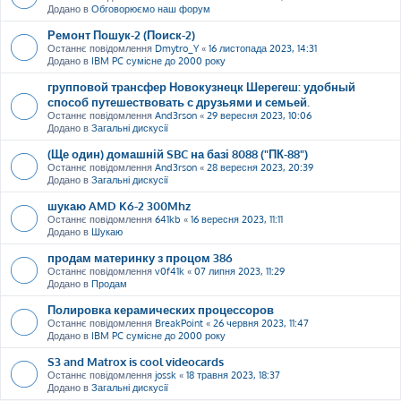
Додано в
Обговорюємо наш форум
Ремонт Пошук-2 (Поиск-2)
Останнє повідомлення
Dmytro_Y
«
16 листопада 2023, 14:31
Додано в
IBM PC сумісне до 2000 року
групповой трансфер Новокузнецк Шерегеш: удобный
способ путешествовать с друзьями и семьей.
Останнє повідомлення
And3rson
«
29 вересня 2023, 10:06
Додано в
Загальні дискусії
(Ще один) домашній SBC на базі 8088 ("ПК-88")
Останнє повідомлення
And3rson
«
28 вересня 2023, 20:39
Додано в
Загальні дискусії
шукаю AMD K6-2 300Mhz
Останнє повідомлення
641kb
«
16 вересня 2023, 11:11
Додано в
Шукаю
продам материнку з процом 386
Останнє повідомлення
v0f41k
«
07 липня 2023, 11:29
Додано в
Продам
Полировка керамических процессоров
Останнє повідомлення
BreakPoint
«
26 червня 2023, 11:47
Додано в
IBM PC сумісне до 2000 року
S3 and Matrox is cool videocards
Останнє повідомлення
jossk
«
18 травня 2023, 18:37
Додано в
Загальні дискусії