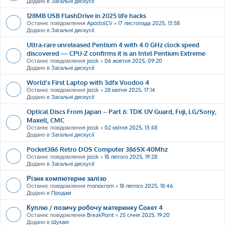
Додано в
Загальні дискусії
128MB USB FlashDrive in 2025 life hacks
Останнє повідомлення
ApostolCV
«
17 листопада 2025, 13:58
Додано в
Загальні дискусії
Ultra-rare unreleased Pentium 4 with 4.0 GHz clock speed
discovered — CPU-Z confirms it is an Intel Pentium Extreme
Останнє повідомлення
jossk
«
06 жовтня 2025, 09:20
Додано в
Загальні дискусії
World's First Laptop with 3dfx Voodoo 4
Останнє повідомлення
jossk
«
28 квітня 2025, 17:14
Додано в
Загальні дискусії
Optical Discs From Japan – Part 6: TDK UV Guard, Fuji, LG/Sony,
Maxell, CMC
Останнє повідомлення
jossk
«
02 квітня 2025, 13:48
Додано в
Загальні дискусії
Pocket386 Retro DOS Computer 386SX-40Mhz
Останнє повідомлення
jossk
«
18 лютого 2025, 19:28
Додано в
Загальні дискусії
Різне компютерне залізо
Останнє повідомлення
monoxrom
«
18 лютого 2025, 18:46
Додано в
Продам
Куплю / позичу робочу материнку Сокет 4
Останнє повідомлення
BreakPoint
«
25 січня 2025, 19:20
Додано в
Шукаю