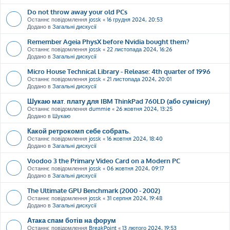
Do not throw away your old PCs
Останнє повідомлення
jossk
«
16 грудня 2024, 20:53
Додано в
Загальні дискусії
Remember Ageia PhysX before Nvidia bought them?
Останнє повідомлення
jossk
«
22 листопада 2024, 16:26
Додано в
Загальні дискусії
Micro House Technical Library - Release: 4th quarter of 1996
Останнє повідомлення
jossk
«
21 листопада 2024, 20:01
Додано в
Загальні дискусії
Шукаю мат. плату для IBM ThinkPad 760LD (або сумісну)
Останнє повідомлення
dummie
«
26 жовтня 2024, 13:25
Додано в
Шукаю
Какой ретрокомп себе собрать.
Останнє повідомлення
jossk
«
16 жовтня 2024, 18:40
Додано в
Загальні дискусії
Voodoo 3 the Primary Video Card on a Modern PC
Останнє повідомлення
jossk
«
06 жовтня 2024, 09:17
Додано в
Загальні дискусії
The Ultimate GPU Benchmark (2000 - 2002)
Останнє повідомлення
jossk
«
31 серпня 2024, 19:48
Додано в
Загальні дискусії
Атака спам ботів на форум
Останнє повідомлення
BreakPoint
«
13 лютого 2024, 19:53