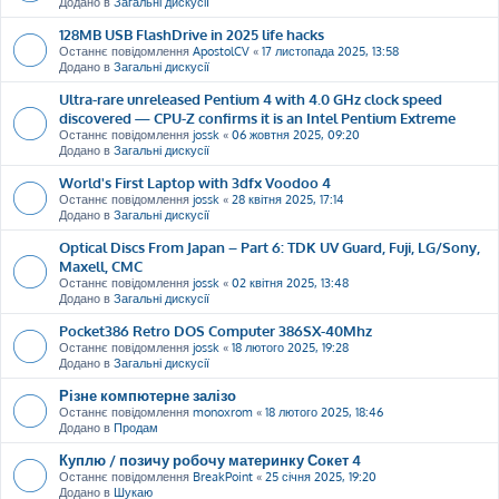
Додано в
Загальні дискусії
128MB USB FlashDrive in 2025 life hacks
Останнє повідомлення
ApostolCV
«
17 листопада 2025, 13:58
Додано в
Загальні дискусії
Ultra-rare unreleased Pentium 4 with 4.0 GHz clock speed
discovered — CPU-Z confirms it is an Intel Pentium Extreme
Останнє повідомлення
jossk
«
06 жовтня 2025, 09:20
Додано в
Загальні дискусії
World's First Laptop with 3dfx Voodoo 4
Останнє повідомлення
jossk
«
28 квітня 2025, 17:14
Додано в
Загальні дискусії
Optical Discs From Japan – Part 6: TDK UV Guard, Fuji, LG/Sony,
Maxell, CMC
Останнє повідомлення
jossk
«
02 квітня 2025, 13:48
Додано в
Загальні дискусії
Pocket386 Retro DOS Computer 386SX-40Mhz
Останнє повідомлення
jossk
«
18 лютого 2025, 19:28
Додано в
Загальні дискусії
Різне компютерне залізо
Останнє повідомлення
monoxrom
«
18 лютого 2025, 18:46
Додано в
Продам
Куплю / позичу робочу материнку Сокет 4
Останнє повідомлення
BreakPoint
«
25 січня 2025, 19:20
Додано в
Шукаю