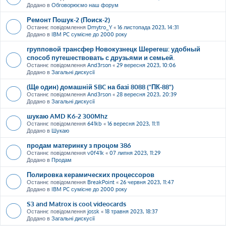
Додано в
Обговорюємо наш форум
Ремонт Пошук-2 (Поиск-2)
Останнє повідомлення
Dmytro_Y
«
16 листопада 2023, 14:31
Додано в
IBM PC сумісне до 2000 року
групповой трансфер Новокузнецк Шерегеш: удобный
способ путешествовать с друзьями и семьей.
Останнє повідомлення
And3rson
«
29 вересня 2023, 10:06
Додано в
Загальні дискусії
(Ще один) домашній SBC на базі 8088 ("ПК-88")
Останнє повідомлення
And3rson
«
28 вересня 2023, 20:39
Додано в
Загальні дискусії
шукаю AMD K6-2 300Mhz
Останнє повідомлення
641kb
«
16 вересня 2023, 11:11
Додано в
Шукаю
продам материнку з процом 386
Останнє повідомлення
v0f41k
«
07 липня 2023, 11:29
Додано в
Продам
Полировка керамических процессоров
Останнє повідомлення
BreakPoint
«
26 червня 2023, 11:47
Додано в
IBM PC сумісне до 2000 року
S3 and Matrox is cool videocards
Останнє повідомлення
jossk
«
18 травня 2023, 18:37
Додано в
Загальні дискусії