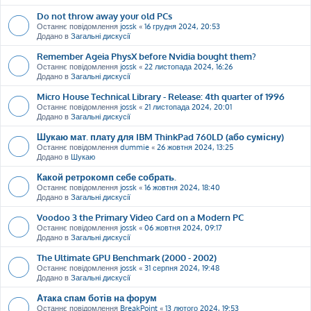
Do not throw away your old PCs
Останнє повідомлення
jossk
«
16 грудня 2024, 20:53
Додано в
Загальні дискусії
Remember Ageia PhysX before Nvidia bought them?
Останнє повідомлення
jossk
«
22 листопада 2024, 16:26
Додано в
Загальні дискусії
Micro House Technical Library - Release: 4th quarter of 1996
Останнє повідомлення
jossk
«
21 листопада 2024, 20:01
Додано в
Загальні дискусії
Шукаю мат. плату для IBM ThinkPad 760LD (або сумісну)
Останнє повідомлення
dummie
«
26 жовтня 2024, 13:25
Додано в
Шукаю
Какой ретрокомп себе собрать.
Останнє повідомлення
jossk
«
16 жовтня 2024, 18:40
Додано в
Загальні дискусії
Voodoo 3 the Primary Video Card on a Modern PC
Останнє повідомлення
jossk
«
06 жовтня 2024, 09:17
Додано в
Загальні дискусії
The Ultimate GPU Benchmark (2000 - 2002)
Останнє повідомлення
jossk
«
31 серпня 2024, 19:48
Додано в
Загальні дискусії
Атака спам ботів на форум
Останнє повідомлення
BreakPoint
«
13 лютого 2024, 19:53