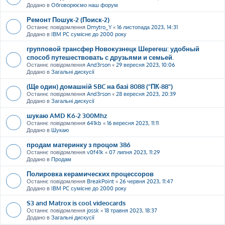
Додано в
Обговорюємо наш форум
Ремонт Пошук-2 (Поиск-2)
Останнє повідомлення
Dmytro_Y
«
16 листопада 2023, 14:31
Додано в
IBM PC сумісне до 2000 року
групповой трансфер Новокузнецк Шерегеш: удобный
способ путешествовать с друзьями и семьей.
Останнє повідомлення
And3rson
«
29 вересня 2023, 10:06
Додано в
Загальні дискусії
(Ще один) домашній SBC на базі 8088 ("ПК-88")
Останнє повідомлення
And3rson
«
28 вересня 2023, 20:39
Додано в
Загальні дискусії
шукаю AMD K6-2 300Mhz
Останнє повідомлення
641kb
«
16 вересня 2023, 11:11
Додано в
Шукаю
продам материнку з процом 386
Останнє повідомлення
v0f41k
«
07 липня 2023, 11:29
Додано в
Продам
Полировка керамических процессоров
Останнє повідомлення
BreakPoint
«
26 червня 2023, 11:47
Додано в
IBM PC сумісне до 2000 року
S3 and Matrox is cool videocards
Останнє повідомлення
jossk
«
18 травня 2023, 18:37
Додано в
Загальні дискусії