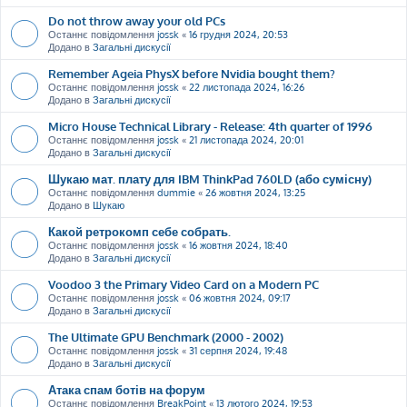
Do not throw away your old PCs
Останнє повідомлення
jossk
«
16 грудня 2024, 20:53
Додано в
Загальні дискусії
Remember Ageia PhysX before Nvidia bought them?
Останнє повідомлення
jossk
«
22 листопада 2024, 16:26
Додано в
Загальні дискусії
Micro House Technical Library - Release: 4th quarter of 1996
Останнє повідомлення
jossk
«
21 листопада 2024, 20:01
Додано в
Загальні дискусії
Шукаю мат. плату для IBM ThinkPad 760LD (або сумісну)
Останнє повідомлення
dummie
«
26 жовтня 2024, 13:25
Додано в
Шукаю
Какой ретрокомп себе собрать.
Останнє повідомлення
jossk
«
16 жовтня 2024, 18:40
Додано в
Загальні дискусії
Voodoo 3 the Primary Video Card on a Modern PC
Останнє повідомлення
jossk
«
06 жовтня 2024, 09:17
Додано в
Загальні дискусії
The Ultimate GPU Benchmark (2000 - 2002)
Останнє повідомлення
jossk
«
31 серпня 2024, 19:48
Додано в
Загальні дискусії
Атака спам ботів на форум
Останнє повідомлення
BreakPoint
«
13 лютого 2024, 19:53