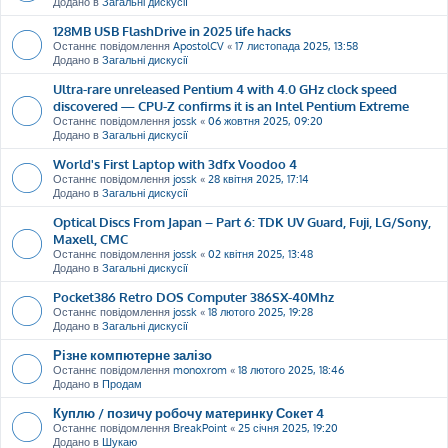
Додано в
Загальні дискусії
128MB USB FlashDrive in 2025 life hacks
Останнє повідомлення
ApostolCV
«
17 листопада 2025, 13:58
Додано в
Загальні дискусії
Ultra-rare unreleased Pentium 4 with 4.0 GHz clock speed
discovered — CPU-Z confirms it is an Intel Pentium Extreme
Останнє повідомлення
jossk
«
06 жовтня 2025, 09:20
Додано в
Загальні дискусії
World's First Laptop with 3dfx Voodoo 4
Останнє повідомлення
jossk
«
28 квітня 2025, 17:14
Додано в
Загальні дискусії
Optical Discs From Japan – Part 6: TDK UV Guard, Fuji, LG/Sony,
Maxell, CMC
Останнє повідомлення
jossk
«
02 квітня 2025, 13:48
Додано в
Загальні дискусії
Pocket386 Retro DOS Computer 386SX-40Mhz
Останнє повідомлення
jossk
«
18 лютого 2025, 19:28
Додано в
Загальні дискусії
Різне компютерне залізо
Останнє повідомлення
monoxrom
«
18 лютого 2025, 18:46
Додано в
Продам
Куплю / позичу робочу материнку Сокет 4
Останнє повідомлення
BreakPoint
«
25 січня 2025, 19:20
Додано в
Шукаю