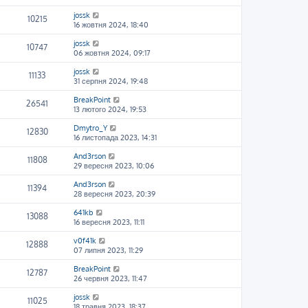
jossk
10215
16 жовтня 2024, 18:40
jossk
10747
06 жовтня 2024, 09:17
jossk
11133
31 серпня 2024, 19:48
BreakPoint
26541
13 лютого 2024, 19:53
Dmytro_Y
12830
16 листопада 2023, 14:31
And3rson
11808
29 вересня 2023, 10:06
And3rson
11394
28 вересня 2023, 20:39
641kb
13088
16 вересня 2023, 11:11
v0f41k
12888
07 липня 2023, 11:29
BreakPoint
12787
26 червня 2023, 11:47
jossk
11025
18 травня 2023, 18:37