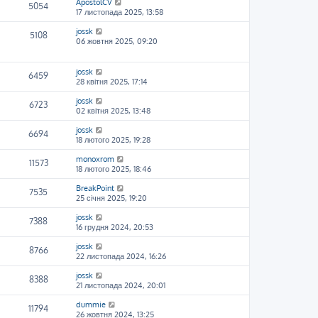
ApostolCV
5054
17 листопада 2025, 13:58
jossk
5108
06 жовтня 2025, 09:20
jossk
6459
28 квітня 2025, 17:14
jossk
6723
02 квітня 2025, 13:48
jossk
6694
18 лютого 2025, 19:28
monoxrom
11573
18 лютого 2025, 18:46
BreakPoint
7535
25 січня 2025, 19:20
jossk
7388
16 грудня 2024, 20:53
jossk
8766
22 листопада 2024, 16:26
jossk
8388
21 листопада 2024, 20:01
dummie
11794
26 жовтня 2024, 13:25