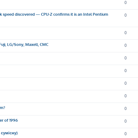
0
k speed discovered — CPU-Z confirms it is an Intel Pentium
0
0
Fuji, LG/Sony, Maxell, CMC
0
0
0
0
0
em?
0
er of 1996
0
 сумісну)
0