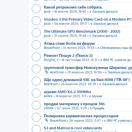
Какой ретрокомп себе собрать.
jossk
»
16 жовтня 2024, 18:40
» в
Загальні дискусії
Voodoo 3 the Primary Video Card on a Modern PC
jossk
»
06 жовтня 2024, 09:17
» в
Загальні дискусії
The Ultimate GPU Benchmark (2000 - 2002)
jossk
»
31 серпня 2024, 19:48
» в
Загальні дискусії
Атака спам ботів на форум
BreakPoint
»
13 лютого 2024, 19:53
» в
Обговорюємо наш ф
Ремонт Пошук-2 (Поиск-2)
Dmytro_Y
»
16 листопада 2023, 14:31
» в
IBM PC сумісне до
групповой трансфер Новокузнецк Шерегеш: уд
And3rson
»
29 вересня 2023, 10:06
» в
Загальні дискусі
(Ще один) домашній SBC на базі 8088 ("ПК-88")
And3rson
»
28 вересня 2023, 20:39
» в
Загальні дискусії
шукаю AMD K6-2 300Mhz
641kb
»
16 вересня 2023, 11:11
» в
Шукаю
продам материнку з процом 386
v0f41k
»
07 липня 2023, 11:29
» в
Продам
Полировка керамических процессоров
BreakPoint
»
26 червня 2023, 11:47
» в
IBM PC сумісне 
S3 and Matrox is cool videocards