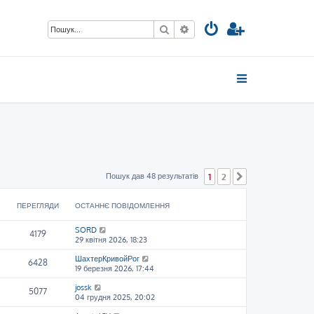
Пошук
Розширений пошук
Пошук дав 48 результатів
1
2
Далі
ПЕРЕГЛЯДИ
ОСТАННЄ ПОВІДОМЛЕННЯ
SORD
4179
29 квітня 2026, 18:23
ШахтерКривойРог
6428
19 березня 2026, 17:44
jossk
5077
04 грудня 2025, 20:02