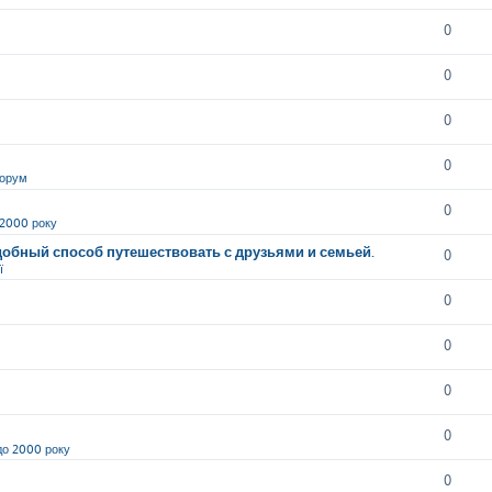
0
0
0
0
орум
0
 2000 року
обный способ путешествовать с друзьями и семьей.
0
ї
0
0
0
0
до 2000 року
0