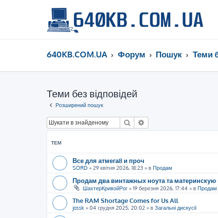
640KB.COM.UA
Форум
Пошук
Теми 
Теми без відповідей
Розширений пошук
Пошук
Розширений пошук
ТЕМ
Все для атмега8 и проч
SORD
»
29 квітня 2026, 18:23
» в
Продам
Продам два винтажных ноута та материнскую 
ШахтерКривойРог
»
19 березня 2026, 17:44
» в
Продам
The RAM Shortage Comes for Us All
jossk
»
04 грудня 2025, 20:02
» в
Загальні дискусії