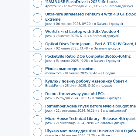
128MB USB FlashDrive in 2025 life hacks
ApostolCV
»
17 листопада 2025, 13:58
» в
Загальні дискусії
Ultra-rare unreleased Pentium 4 with 4.0 GHz cloc
Extreme
jossk
»
06 жовтня 2025, 09:20
» в
Загальні дискусії
World's First Laptop with 3dfx Voodoo 4
jossk
»
28 квітня 2025, 17:14
» в
Загальні дискусії
Optical Discs From Japan – Part 6: TDK UV Guard, 
jossk
»
02 квітня 2025, 13:48
» в
Загальні дискусії
Pocket386 Retro DOS Computer 386SX-40Mhz
jossk
»
18 лютого 2025, 19:28
» в
Загальні дискусії
Різне компютерне залізо
monoxrom
»
18 лютого 2025, 18:46
» в
Продам
Куплю / позичу робочу материнку Сокет 4
BreakPoint
»
25 січня 2025, 19:20
» в
Шукаю
Do not throw away your old PCs
jossk
»
16 грудня 2024, 20:53
» в
Загальні дискусії
Remember Ageia PhysX before Nvidia bought th
jossk
»
22 листопада 2024, 16:26
» в
Загальні дискусії
Micro House Technical Library - Release: 4th quart
jossk
»
21 листопада 2024, 20:01
» в
Загальні дискусії
Шукаю мат. плату для IBM ThinkPad 760LD (або
dummie
»
26 жовтня 2024, 13:25
» в
Шукаю