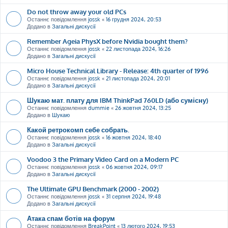
Do not throw away your old PCs
Останнє повідомлення
jossk
«
16 грудня 2024, 20:53
Додано в
Загальні дискусії
Remember Ageia PhysX before Nvidia bought them?
Останнє повідомлення
jossk
«
22 листопада 2024, 16:26
Додано в
Загальні дискусії
Micro House Technical Library - Release: 4th quarter of 1996
Останнє повідомлення
jossk
«
21 листопада 2024, 20:01
Додано в
Загальні дискусії
Шукаю мат. плату для IBM ThinkPad 760LD (або сумісну)
Останнє повідомлення
dummie
«
26 жовтня 2024, 13:25
Додано в
Шукаю
Какой ретрокомп себе собрать.
Останнє повідомлення
jossk
«
16 жовтня 2024, 18:40
Додано в
Загальні дискусії
Voodoo 3 the Primary Video Card on a Modern PC
Останнє повідомлення
jossk
«
06 жовтня 2024, 09:17
Додано в
Загальні дискусії
The Ultimate GPU Benchmark (2000 - 2002)
Останнє повідомлення
jossk
«
31 серпня 2024, 19:48
Додано в
Загальні дискусії
Атака спам ботів на форум
Останнє повідомлення
BreakPoint
«
13 лютого 2024, 19:53