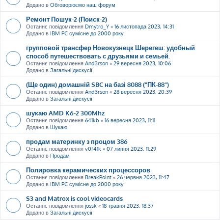
Додано в
Обговорюємо наш форум
Ремонт Пошук-2 (Поиск-2)
Останнє повідомлення
Dmytro_Y
«
16 листопада 2023, 14:31
Додано в
IBM PC сумісне до 2000 року
групповой трансфер Новокузнецк Шерегеш: удобный
способ путешествовать с друзьями и семьей.
Останнє повідомлення
And3rson
«
29 вересня 2023, 10:06
Додано в
Загальні дискусії
(Ще один) домашній SBC на базі 8088 ("ПК-88")
Останнє повідомлення
And3rson
«
28 вересня 2023, 20:39
Додано в
Загальні дискусії
шукаю AMD K6-2 300Mhz
Останнє повідомлення
641kb
«
16 вересня 2023, 11:11
Додано в
Шукаю
продам материнку з процом 386
Останнє повідомлення
v0f41k
«
07 липня 2023, 11:29
Додано в
Продам
Полировка керамических процессоров
Останнє повідомлення
BreakPoint
«
26 червня 2023, 11:47
Додано в
IBM PC сумісне до 2000 року
S3 and Matrox is cool videocards
Останнє повідомлення
jossk
«
18 травня 2023, 18:37
Додано в
Загальні дискусії