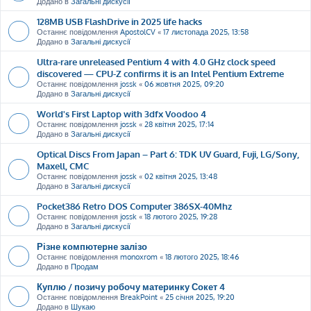
Додано в
Загальні дискусії
128MB USB FlashDrive in 2025 life hacks
Останнє повідомлення
ApostolCV
«
17 листопада 2025, 13:58
Додано в
Загальні дискусії
Ultra-rare unreleased Pentium 4 with 4.0 GHz clock speed
discovered — CPU-Z confirms it is an Intel Pentium Extreme
Останнє повідомлення
jossk
«
06 жовтня 2025, 09:20
Додано в
Загальні дискусії
World's First Laptop with 3dfx Voodoo 4
Останнє повідомлення
jossk
«
28 квітня 2025, 17:14
Додано в
Загальні дискусії
Optical Discs From Japan – Part 6: TDK UV Guard, Fuji, LG/Sony,
Maxell, CMC
Останнє повідомлення
jossk
«
02 квітня 2025, 13:48
Додано в
Загальні дискусії
Pocket386 Retro DOS Computer 386SX-40Mhz
Останнє повідомлення
jossk
«
18 лютого 2025, 19:28
Додано в
Загальні дискусії
Різне компютерне залізо
Останнє повідомлення
monoxrom
«
18 лютого 2025, 18:46
Додано в
Продам
Куплю / позичу робочу материнку Сокет 4
Останнє повідомлення
BreakPoint
«
25 січня 2025, 19:20
Додано в
Шукаю