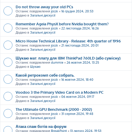
Do not throw away your old PCs
Останнє повідомлення
jossk
«
16 грудня 2024, 20:53
Додано в
Загальні дискусії
Remember Ageia PhysX before Nvidia bought them?
Останнє повідомлення
jossk
«
22 листопада 2024, 16:26
Додано в
Загальні дискусії
Micro House Technical Library - Release: 4th quarter of 1996
Останнє повідомлення
jossk
«
21 листопада 2024, 20:01
Додано в
Загальні дискусії
Шукаю мат. плату для IBM ThinkPad 760LD (або сумісну)
Останнє повідомлення
dummie
«
26 жовтня 2024, 13:25
Додано в
Шукаю
Какой ретрокомп себе собрать.
Останнє повідомлення
jossk
«
16 жовтня 2024, 18:40
Додано в
Загальні дискусії
Voodoo 3 the Primary Video Card on a Modern PC
Останнє повідомлення
jossk
«
06 жовтня 2024, 09:17
Додано в
Загальні дискусії
The Ultimate GPU Benchmark (2000 - 2002)
Останнє повідомлення
jossk
«
31 серпня 2024, 19:48
Додано в
Загальні дискусії
Атака спам ботів на форум
Останнє повідомлення
BreakPoint
«
13 лютого 2024, 19:53