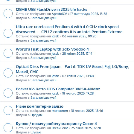
Додано в
Загальні дискусії
128MB USB FlashDrive in 2025 life hacks
Останнє повідомлення
ApostolCV
«
17 листопада 2025, 13:58
Додано в
Загальні дискусії
Ultra-rare unreleased Pentium 4 with 4.0 GHz clock speed
discovered — CPU-Z confirms it is an Intel Pentium Extreme
Останнє повідомлення
jossk
«
06 жовтня 2025, 09:20
Додано в
Загальні дискусії
World's First Laptop with 3dfx Voodoo 4
Останнє повідомлення
jossk
«
28 квітня 2025, 17:14
Додано в
Загальні дискусії
Optical Discs From Japan – Part 6: TDK UV Guard, Fuji, LG/Sony,
Maxell, CMC
Останнє повідомлення
jossk
«
02 квітня 2025, 13:48
Додано в
Загальні дискусії
Pocket386 Retro DOS Computer 386SX-40Mhz
Останнє повідомлення
jossk
«
18 лютого 2025, 19:28
Додано в
Загальні дискусії
Різне компютерне залізо
Останнє повідомлення
monoxrom
«
18 лютого 2025, 18:46
Додано в
Продам
Куплю / позичу робочу материнку Сокет 4
Останнє повідомлення
BreakPoint
«
25 січня 2025, 19:20
Додано в
Шукаю