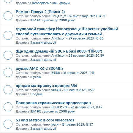
Додано в
Обговорюємо наш форум
Ремонт Пошук-2 (Поиск-2)
Останнє повідомлення
Dmytro_Y
«
16 листопада 2023, 14:31
Додано в
IBM PC сумісне до 2000 року
групповой трансфер Новокузнецк Шерегеш: удобный
способ путешествовать с друзьями и семьей.
Останнє повідомлення
And3rson
«
29 вересня 2023, 10:06
Додано в
Загальні дискусії
(Ще один) домашній SBC на базі 8088 ("ПК-88")
Останнє повідомлення
And3rson
«
28 вересня 2023, 20:39
Додано в
Загальні дискусії
шукаю AMD K6-2 300Mhz
Останнє повідомлення
641kb
«
16 вересня 2023, 11:11
Додано в
Шукаю
продам материнку з процом 386
Останнє повідомлення
v0f41k
«
07 липня 2023, 11:29
Додано в
Продам
Полировка керамических процессоров
Останнє повідомлення
BreakPoint
«
26 червня 2023, 11:47
Додано в
IBM PC сумісне до 2000 року
S3 and Matrox is cool videocards
Останнє повідомлення
jossk
«
18 травня 2023, 18:37
Додано в
Загальні дискусії