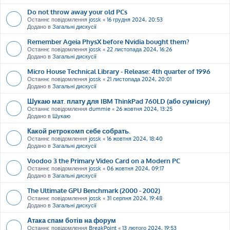
Do not throw away your old PCs
Останнє повідомлення
jossk
«
16 грудня 2024, 20:53
Додано в
Загальні дискусії
Remember Ageia PhysX before Nvidia bought them?
Останнє повідомлення
jossk
«
22 листопада 2024, 16:26
Додано в
Загальні дискусії
Micro House Technical Library - Release: 4th quarter of 1996
Останнє повідомлення
jossk
«
21 листопада 2024, 20:01
Додано в
Загальні дискусії
Шукаю мат. плату для IBM ThinkPad 760LD (або сумісну)
Останнє повідомлення
dummie
«
26 жовтня 2024, 13:25
Додано в
Шукаю
Какой ретрокомп себе собрать.
Останнє повідомлення
jossk
«
16 жовтня 2024, 18:40
Додано в
Загальні дискусії
Voodoo 3 the Primary Video Card on a Modern PC
Останнє повідомлення
jossk
«
06 жовтня 2024, 09:17
Додано в
Загальні дискусії
The Ultimate GPU Benchmark (2000 - 2002)
Останнє повідомлення
jossk
«
31 серпня 2024, 19:48
Додано в
Загальні дискусії
Атака спам ботів на форум
Останнє повідомлення
BreakPoint
«
13 лютого 2024, 19:53