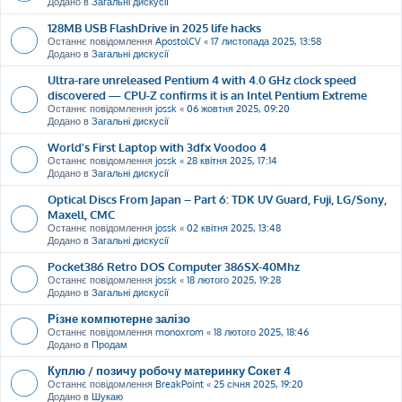
Додано в
Загальні дискусії
128MB USB FlashDrive in 2025 life hacks
Останнє повідомлення
ApostolCV
«
17 листопада 2025, 13:58
Додано в
Загальні дискусії
Ultra-rare unreleased Pentium 4 with 4.0 GHz clock speed
discovered — CPU-Z confirms it is an Intel Pentium Extreme
Останнє повідомлення
jossk
«
06 жовтня 2025, 09:20
Додано в
Загальні дискусії
World's First Laptop with 3dfx Voodoo 4
Останнє повідомлення
jossk
«
28 квітня 2025, 17:14
Додано в
Загальні дискусії
Optical Discs From Japan – Part 6: TDK UV Guard, Fuji, LG/Sony,
Maxell, CMC
Останнє повідомлення
jossk
«
02 квітня 2025, 13:48
Додано в
Загальні дискусії
Pocket386 Retro DOS Computer 386SX-40Mhz
Останнє повідомлення
jossk
«
18 лютого 2025, 19:28
Додано в
Загальні дискусії
Різне компютерне залізо
Останнє повідомлення
monoxrom
«
18 лютого 2025, 18:46
Додано в
Продам
Куплю / позичу робочу материнку Сокет 4
Останнє повідомлення
BreakPoint
«
25 січня 2025, 19:20
Додано в
Шукаю