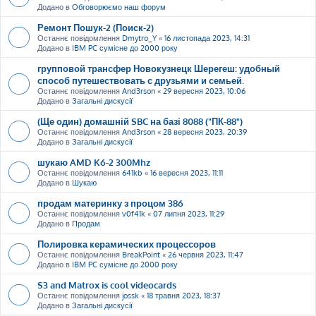
Додано в
Обговорюємо наш форум
Ремонт Пошук-2 (Поиск-2)
Останнє повідомлення
Dmytro_Y
«
16 листопада 2023, 14:31
Додано в
IBM PC сумісне до 2000 року
групповой трансфер Новокузнецк Шерегеш: удобный
способ путешествовать с друзьями и семьей.
Останнє повідомлення
And3rson
«
29 вересня 2023, 10:06
Додано в
Загальні дискусії
(Ще один) домашній SBC на базі 8088 ("ПК-88")
Останнє повідомлення
And3rson
«
28 вересня 2023, 20:39
Додано в
Загальні дискусії
шукаю AMD K6-2 300Mhz
Останнє повідомлення
641kb
«
16 вересня 2023, 11:11
Додано в
Шукаю
продам материнку з процом 386
Останнє повідомлення
v0f41k
«
07 липня 2023, 11:29
Додано в
Продам
Полировка керамических процессоров
Останнє повідомлення
BreakPoint
«
26 червня 2023, 11:47
Додано в
IBM PC сумісне до 2000 року
S3 and Matrox is cool videocards
Останнє повідомлення
jossk
«
18 травня 2023, 18:37
Додано в
Загальні дискусії