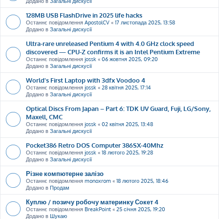
Додано в
Загальні дискусії
128MB USB FlashDrive in 2025 life hacks
Останнє повідомлення
ApostolCV
«
17 листопада 2025, 13:58
Додано в
Загальні дискусії
Ultra-rare unreleased Pentium 4 with 4.0 GHz clock speed
discovered — CPU-Z confirms it is an Intel Pentium Extreme
Останнє повідомлення
jossk
«
06 жовтня 2025, 09:20
Додано в
Загальні дискусії
World's First Laptop with 3dfx Voodoo 4
Останнє повідомлення
jossk
«
28 квітня 2025, 17:14
Додано в
Загальні дискусії
Optical Discs From Japan – Part 6: TDK UV Guard, Fuji, LG/Sony,
Maxell, CMC
Останнє повідомлення
jossk
«
02 квітня 2025, 13:48
Додано в
Загальні дискусії
Pocket386 Retro DOS Computer 386SX-40Mhz
Останнє повідомлення
jossk
«
18 лютого 2025, 19:28
Додано в
Загальні дискусії
Різне компютерне залізо
Останнє повідомлення
monoxrom
«
18 лютого 2025, 18:46
Додано в
Продам
Куплю / позичу робочу материнку Сокет 4
Останнє повідомлення
BreakPoint
«
25 січня 2025, 19:20
Додано в
Шукаю