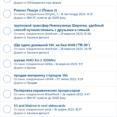
Додано в
Обговорюємо наш форум
Ремонт Пошук-2 (Поиск-2)
Останнє повідомлення
Dmytro_Y
«
16 листопада 2023, 14:31
Додано в
IBM PC сумісне до 2000 року
групповой трансфер Новокузнецк Шерегеш: удобный
способ путешествовать с друзьями и семьей.
Останнє повідомлення
And3rson
«
29 вересня 2023, 10:06
Додано в
Загальні дискусії
(Ще один) домашній SBC на базі 8088 ("ПК-88")
Останнє повідомлення
And3rson
«
28 вересня 2023, 20:39
Додано в
Загальні дискусії
шукаю AMD K6-2 300Mhz
Останнє повідомлення
641kb
«
16 вересня 2023, 11:11
Додано в
Шукаю
продам материнку з процом 386
Останнє повідомлення
v0f41k
«
07 липня 2023, 11:29
Додано в
Продам
Полировка керамических процессоров
Останнє повідомлення
BreakPoint
«
26 червня 2023, 11:47
Додано в
IBM PC сумісне до 2000 року
S3 and Matrox is cool videocards
Останнє повідомлення
jossk
«
18 травня 2023, 18:37
Додано в
Загальні дискусії