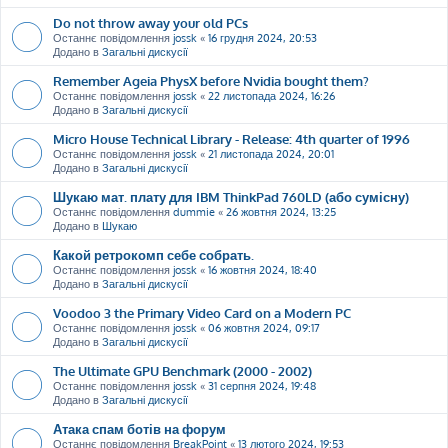
Do not throw away your old PCs
Останнє повідомлення
jossk
«
16 грудня 2024, 20:53
Додано в
Загальні дискусії
Remember Ageia PhysX before Nvidia bought them?
Останнє повідомлення
jossk
«
22 листопада 2024, 16:26
Додано в
Загальні дискусії
Micro House Technical Library - Release: 4th quarter of 1996
Останнє повідомлення
jossk
«
21 листопада 2024, 20:01
Додано в
Загальні дискусії
Шукаю мат. плату для IBM ThinkPad 760LD (або сумісну)
Останнє повідомлення
dummie
«
26 жовтня 2024, 13:25
Додано в
Шукаю
Какой ретрокомп себе собрать.
Останнє повідомлення
jossk
«
16 жовтня 2024, 18:40
Додано в
Загальні дискусії
Voodoo 3 the Primary Video Card on a Modern PC
Останнє повідомлення
jossk
«
06 жовтня 2024, 09:17
Додано в
Загальні дискусії
The Ultimate GPU Benchmark (2000 - 2002)
Останнє повідомлення
jossk
«
31 серпня 2024, 19:48
Додано в
Загальні дискусії
Атака спам ботів на форум
Останнє повідомлення
BreakPoint
«
13 лютого 2024, 19:53