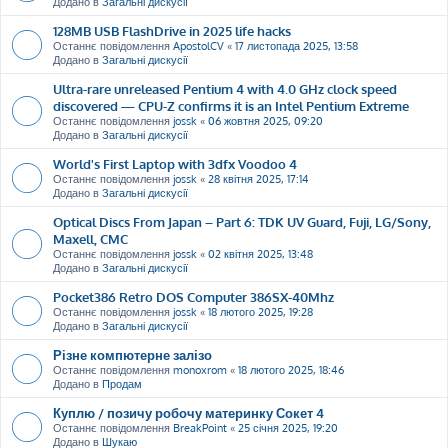
Додано в
Загальні дискусії
128MB USB FlashDrive in 2025 life hacks
Останнє повідомлення
ApostolCV
«
17 листопада 2025, 13:58
Додано в
Загальні дискусії
Ultra-rare unreleased Pentium 4 with 4.0 GHz clock speed
discovered — CPU-Z confirms it is an Intel Pentium Extreme
Останнє повідомлення
jossk
«
06 жовтня 2025, 09:20
Додано в
Загальні дискусії
World's First Laptop with 3dfx Voodoo 4
Останнє повідомлення
jossk
«
28 квітня 2025, 17:14
Додано в
Загальні дискусії
Optical Discs From Japan – Part 6: TDK UV Guard, Fuji, LG/Sony,
Maxell, CMC
Останнє повідомлення
jossk
«
02 квітня 2025, 13:48
Додано в
Загальні дискусії
Pocket386 Retro DOS Computer 386SX-40Mhz
Останнє повідомлення
jossk
«
18 лютого 2025, 19:28
Додано в
Загальні дискусії
Різне компютерне залізо
Останнє повідомлення
monoxrom
«
18 лютого 2025, 18:46
Додано в
Продам
Куплю / позичу робочу материнку Сокет 4
Останнє повідомлення
BreakPoint
«
25 січня 2025, 19:20
Додано в
Шукаю