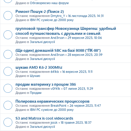
Додано в
Обговорюємо наш форум
Ремонт Пошук-2 (Поиск-2)
Останнє повідомлення
Dmytro_Y
«
16 листопада 2023, 14:31
Додано в
IBM PC сумісне до 2000 року
групповой трансфер Новокузнецк Шерегеш: удобный
способ путешествовать с друзьями и семьей.
Останнє повідомлення
And3rson
«
29 вересня 2023, 10:06
Додано в
Загальні дискусії
(Ще один) домашній SBC на базі 8088 ("ПК-88")
Останнє повідомлення
And3rson
«
28 вересня 2023, 20:39
Додано в
Загальні дискусії
шукаю AMD K6-2 300Mhz
Останнє повідомлення
641kb
«
16 вересня 2023, 11:11
Додано в
Шукаю
продам материнку з процом 386
Останнє повідомлення
v0f41k
«
07 липня 2023, 11:29
Додано в
Продам
Полировка керамических процессоров
Останнє повідомлення
BreakPoint
«
26 червня 2023, 11:47
Додано в
IBM PC сумісне до 2000 року
S3 and Matrox is cool videocards
Останнє повідомлення
jossk
«
18 травня 2023, 18:37
Додано в
Загальні дискусії