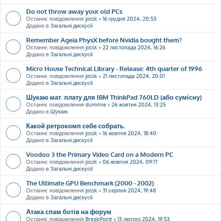
Do not throw away your old PCs
Останнє повідомлення
jossk
«
16 грудня 2024, 20:53
Додано в
Загальні дискусії
Remember Ageia PhysX before Nvidia bought them?
Останнє повідомлення
jossk
«
22 листопада 2024, 16:26
Додано в
Загальні дискусії
Micro House Technical Library - Release: 4th quarter of 1996
Останнє повідомлення
jossk
«
21 листопада 2024, 20:01
Додано в
Загальні дискусії
Шукаю мат. плату для IBM ThinkPad 760LD (або сумісну)
Останнє повідомлення
dummie
«
26 жовтня 2024, 13:25
Додано в
Шукаю
Какой ретрокомп себе собрать.
Останнє повідомлення
jossk
«
16 жовтня 2024, 18:40
Додано в
Загальні дискусії
Voodoo 3 the Primary Video Card on a Modern PC
Останнє повідомлення
jossk
«
06 жовтня 2024, 09:17
Додано в
Загальні дискусії
The Ultimate GPU Benchmark (2000 - 2002)
Останнє повідомлення
jossk
«
31 серпня 2024, 19:48
Додано в
Загальні дискусії
Атака спам ботів на форум
Останнє повідомлення
BreakPoint
«
13 лютого 2024, 19:53