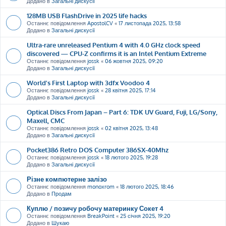
Додано в
Загальні дискусії
128MB USB FlashDrive in 2025 life hacks
Останнє повідомлення
ApostolCV
«
17 листопада 2025, 13:58
Додано в
Загальні дискусії
Ultra-rare unreleased Pentium 4 with 4.0 GHz clock speed
discovered — CPU-Z confirms it is an Intel Pentium Extreme
Останнє повідомлення
jossk
«
06 жовтня 2025, 09:20
Додано в
Загальні дискусії
World's First Laptop with 3dfx Voodoo 4
Останнє повідомлення
jossk
«
28 квітня 2025, 17:14
Додано в
Загальні дискусії
Optical Discs From Japan – Part 6: TDK UV Guard, Fuji, LG/Sony,
Maxell, CMC
Останнє повідомлення
jossk
«
02 квітня 2025, 13:48
Додано в
Загальні дискусії
Pocket386 Retro DOS Computer 386SX-40Mhz
Останнє повідомлення
jossk
«
18 лютого 2025, 19:28
Додано в
Загальні дискусії
Різне компютерне залізо
Останнє повідомлення
monoxrom
«
18 лютого 2025, 18:46
Додано в
Продам
Куплю / позичу робочу материнку Сокет 4
Останнє повідомлення
BreakPoint
«
25 січня 2025, 19:20
Додано в
Шукаю