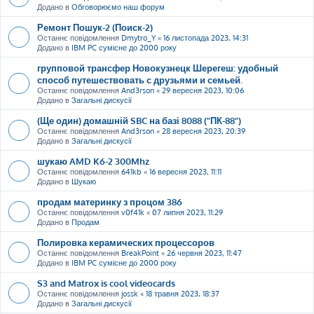
Додано в
Обговорюємо наш форум
Ремонт Пошук-2 (Поиск-2)
Останнє повідомлення
Dmytro_Y
«
16 листопада 2023, 14:31
Додано в
IBM PC сумісне до 2000 року
групповой трансфер Новокузнецк Шерегеш: удобный
способ путешествовать с друзьями и семьей.
Останнє повідомлення
And3rson
«
29 вересня 2023, 10:06
Додано в
Загальні дискусії
(Ще один) домашній SBC на базі 8088 ("ПК-88")
Останнє повідомлення
And3rson
«
28 вересня 2023, 20:39
Додано в
Загальні дискусії
шукаю AMD K6-2 300Mhz
Останнє повідомлення
641kb
«
16 вересня 2023, 11:11
Додано в
Шукаю
продам материнку з процом 386
Останнє повідомлення
v0f41k
«
07 липня 2023, 11:29
Додано в
Продам
Полировка керамических процессоров
Останнє повідомлення
BreakPoint
«
26 червня 2023, 11:47
Додано в
IBM PC сумісне до 2000 року
S3 and Matrox is cool videocards
Останнє повідомлення
jossk
«
18 травня 2023, 18:37
Додано в
Загальні дискусії