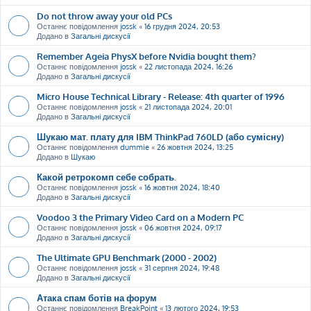
Do not throw away your old PCs
Останнє повідомлення
jossk
«
16 грудня 2024, 20:53
Додано в
Загальні дискусії
Remember Ageia PhysX before Nvidia bought them?
Останнє повідомлення
jossk
«
22 листопада 2024, 16:26
Додано в
Загальні дискусії
Micro House Technical Library - Release: 4th quarter of 1996
Останнє повідомлення
jossk
«
21 листопада 2024, 20:01
Додано в
Загальні дискусії
Шукаю мат. плату для IBM ThinkPad 760LD (або сумісну)
Останнє повідомлення
dummie
«
26 жовтня 2024, 13:25
Додано в
Шукаю
Какой ретрокомп себе собрать.
Останнє повідомлення
jossk
«
16 жовтня 2024, 18:40
Додано в
Загальні дискусії
Voodoo 3 the Primary Video Card on a Modern PC
Останнє повідомлення
jossk
«
06 жовтня 2024, 09:17
Додано в
Загальні дискусії
The Ultimate GPU Benchmark (2000 - 2002)
Останнє повідомлення
jossk
«
31 серпня 2024, 19:48
Додано в
Загальні дискусії
Атака спам ботів на форум
Останнє повідомлення
BreakPoint
«
13 лютого 2024, 19:53