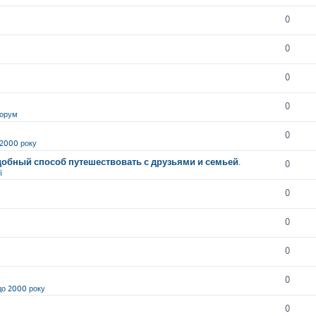
0
0
0
0
орум
0
 2000 року
обный способ путешествовать с друзьями и семьей.
0
ї
0
0
0
0
до 2000 року
0