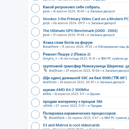
Какой ретрокомп себе собрать.
jossk
»
16 жовтня 2024, 18:40
» в
Загальні дискусії
Voodoo 3 the Primary Video Card on a Modern PC
jossk
»
06 жовтня 2024, 09:17
» в
Загальні дискусії
The Ultimate GPU Benchmark (2000 - 2002)
jossk
»
31 серпня 2024, 19:48
» в
Загальні дискусії
Атака спам ботів на форум
BreakPoint
»
13 лютого 2024, 19:53
» в
Обговорюємо наш ф
Ремонт Пошук-2 (Поиск-2)
Dmytro_Y
»
16 листопада 2023, 14:31
» в
IBM PC сумісне до
групповой трансфер Новокузнецк Шерегеш: уд
And3rson
»
29 вересня 2023, 10:06
» в
Загальні дискусі
(Ще один) домашній SBC на базі 8088 ("ПК-88")
And3rson
»
28 вересня 2023, 20:39
» в
Загальні дискусії
шукаю AMD K6-2 300Mhz
641kb
»
16 вересня 2023, 11:11
» в
Шукаю
продам материнку з процом 386
v0f41k
»
07 липня 2023, 11:29
» в
Продам
Полировка керамических процессоров
BreakPoint
»
26 червня 2023, 11:47
» в
IBM PC сумісне 
S3 and Matrox is cool videocards