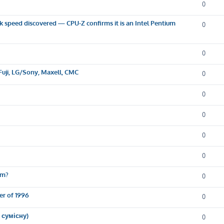
0
k speed discovered — CPU-Z confirms it is an Intel Pentium
0
0
Fuji, LG/Sony, Maxell, CMC
0
0
0
0
0
em?
0
er of 1996
0
 сумісну)
0