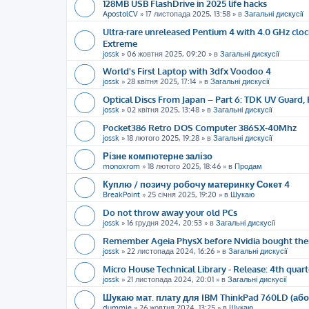
128MB USB FlashDrive in 2025 life hacks
ApostolCV
»
17 листопада 2025, 13:58
» в
Загальні дискусії
Ultra-rare unreleased Pentium 4 with 4.0 GHz cloc
Extreme
jossk
»
06 жовтня 2025, 09:20
» в
Загальні дискусії
World's First Laptop with 3dfx Voodoo 4
jossk
»
28 квітня 2025, 17:14
» в
Загальні дискусії
Optical Discs From Japan – Part 6: TDK UV Guard, 
jossk
»
02 квітня 2025, 13:48
» в
Загальні дискусії
Pocket386 Retro DOS Computer 386SX-40Mhz
jossk
»
18 лютого 2025, 19:28
» в
Загальні дискусії
Різне компютерне залізо
monoxrom
»
18 лютого 2025, 18:46
» в
Продам
Куплю / позичу робочу материнку Сокет 4
BreakPoint
»
25 січня 2025, 19:20
» в
Шукаю
Do not throw away your old PCs
jossk
»
16 грудня 2024, 20:53
» в
Загальні дискусії
Remember Ageia PhysX before Nvidia bought th
jossk
»
22 листопада 2024, 16:26
» в
Загальні дискусії
Micro House Technical Library - Release: 4th quart
jossk
»
21 листопада 2024, 20:01
» в
Загальні дискусії
Шукаю мат. плату для IBM ThinkPad 760LD (або
dummie
»
26 жовтня 2024, 13:25
» в
Шукаю