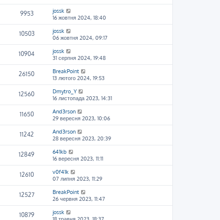
jossk
9953
16 жовтня 2024, 18:40
jossk
10503
06 жовтня 2024, 09:17
jossk
10904
31 серпня 2024, 19:48
BreakPoint
26150
13 лютого 2024, 19:53
Dmytro_Y
12560
16 листопада 2023, 14:31
And3rson
11650
29 вересня 2023, 10:06
And3rson
11242
28 вересня 2023, 20:39
641kb
12849
16 вересня 2023, 11:11
v0f41k
12610
07 липня 2023, 11:29
BreakPoint
12527
26 червня 2023, 11:47
jossk
10879
18 травня 2023, 18:37