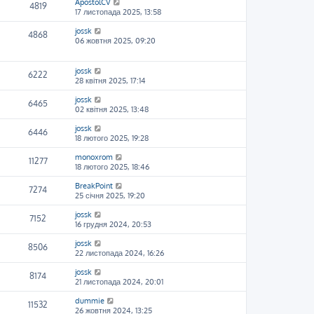
ApostolCV
4819
17 листопада 2025, 13:58
jossk
4868
06 жовтня 2025, 09:20
jossk
6222
28 квітня 2025, 17:14
jossk
6465
02 квітня 2025, 13:48
jossk
6446
18 лютого 2025, 19:28
monoxrom
11277
18 лютого 2025, 18:46
BreakPoint
7274
25 січня 2025, 19:20
jossk
7152
16 грудня 2024, 20:53
jossk
8506
22 листопада 2024, 16:26
jossk
8174
21 листопада 2024, 20:01
dummie
11532
26 жовтня 2024, 13:25