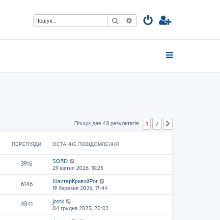
Пошук
Розширений пошук
Пошук дав 48 результатів
1
2
Далі
ПЕРЕГЛЯДИ
ОСТАННЄ ПОВІДОМЛЕННЯ
SORD
3915
29 квітня 2026, 18:23
ШахтерКривойРог
6146
19 березня 2026, 17:44
jossk
4841
04 грудня 2025, 20:02