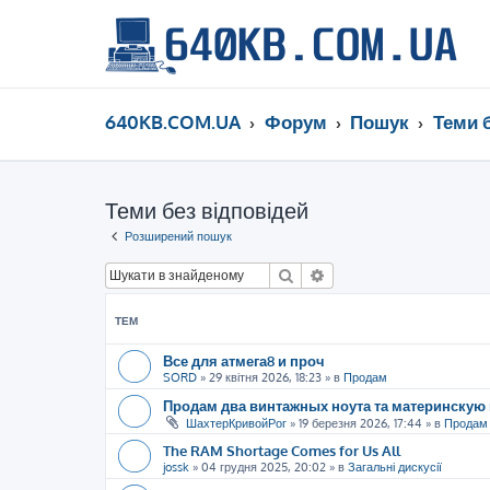
640KB.COM.UA
Форум
Пошук
Теми 
Теми без відповідей
Розширений пошук
Пошук
Розширений пошук
ТЕМ
Все для атмега8 и проч
SORD
»
29 квітня 2026, 18:23
» в
Продам
Продам два винтажных ноута та материнскую 
ШахтерКривойРог
»
19 березня 2026, 17:44
» в
Продам
The RAM Shortage Comes for Us All
jossk
»
04 грудня 2025, 20:02
» в
Загальні дискусії