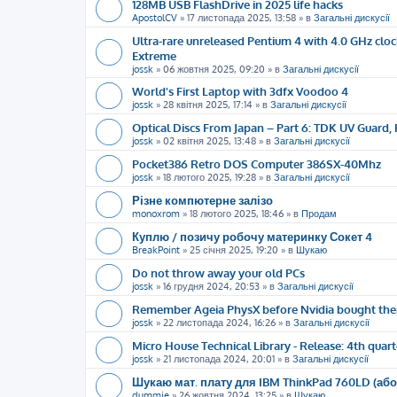
128MB USB FlashDrive in 2025 life hacks
ApostolCV
»
17 листопада 2025, 13:58
» в
Загальні дискусії
Ultra-rare unreleased Pentium 4 with 4.0 GHz cloc
Extreme
jossk
»
06 жовтня 2025, 09:20
» в
Загальні дискусії
World's First Laptop with 3dfx Voodoo 4
jossk
»
28 квітня 2025, 17:14
» в
Загальні дискусії
Optical Discs From Japan – Part 6: TDK UV Guard, 
jossk
»
02 квітня 2025, 13:48
» в
Загальні дискусії
Pocket386 Retro DOS Computer 386SX-40Mhz
jossk
»
18 лютого 2025, 19:28
» в
Загальні дискусії
Різне компютерне залізо
monoxrom
»
18 лютого 2025, 18:46
» в
Продам
Куплю / позичу робочу материнку Сокет 4
BreakPoint
»
25 січня 2025, 19:20
» в
Шукаю
Do not throw away your old PCs
jossk
»
16 грудня 2024, 20:53
» в
Загальні дискусії
Remember Ageia PhysX before Nvidia bought th
jossk
»
22 листопада 2024, 16:26
» в
Загальні дискусії
Micro House Technical Library - Release: 4th quart
jossk
»
21 листопада 2024, 20:01
» в
Загальні дискусії
Шукаю мат. плату для IBM ThinkPad 760LD (або
dummie
»
26 жовтня 2024, 13:25
» в
Шукаю