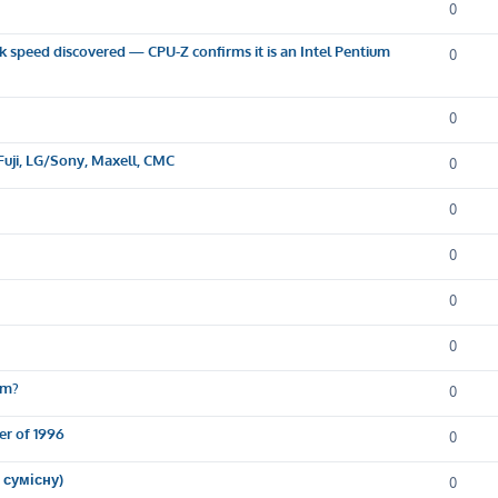
0
k speed discovered — CPU-Z confirms it is an Intel Pentium
0
0
Fuji, LG/Sony, Maxell, CMC
0
0
0
0
0
em?
0
er of 1996
0
 сумісну)
0