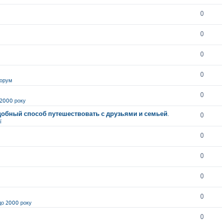
0
0
0
0
орум
0
 2000 року
обный способ путешествовать с друзьями и семьей.
0
ї
0
0
0
0
до 2000 року
0