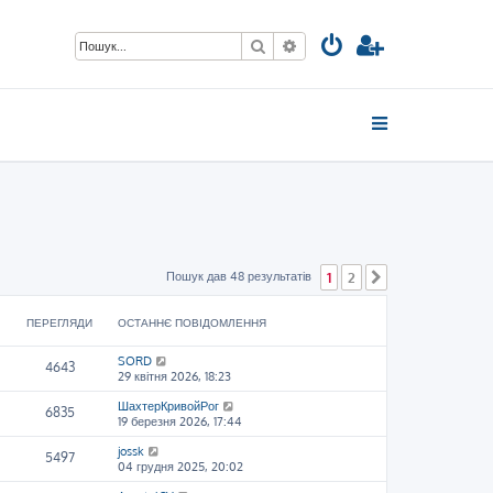
Пошук
Розширений пошук
Пошук дав 48 результатів
1
2
Далі
ПЕРЕГЛЯДИ
ОСТАННЄ ПОВІДОМЛЕННЯ
SORD
4643
29 квітня 2026, 18:23
ШахтерКривойРог
6835
19 березня 2026, 17:44
jossk
5497
04 грудня 2025, 20:02