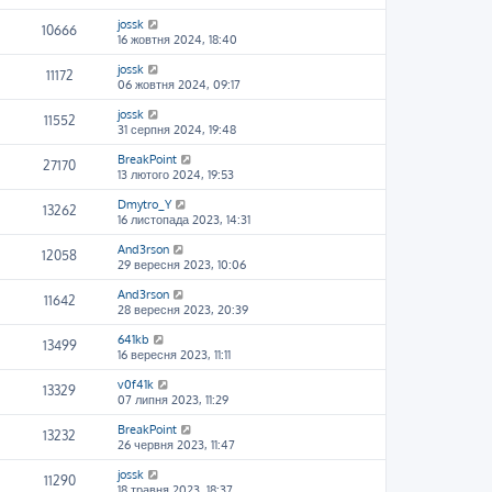
jossk
10666
16 жовтня 2024, 18:40
jossk
11172
06 жовтня 2024, 09:17
jossk
11552
31 серпня 2024, 19:48
BreakPoint
27170
13 лютого 2024, 19:53
Dmytro_Y
13262
16 листопада 2023, 14:31
And3rson
12058
29 вересня 2023, 10:06
And3rson
11642
28 вересня 2023, 20:39
641kb
13499
16 вересня 2023, 11:11
v0f41k
13329
07 липня 2023, 11:29
BreakPoint
13232
26 червня 2023, 11:47
jossk
11290
18 травня 2023, 18:37