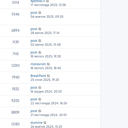
ApostolCV
5514
17 листопада 2025, 13:58
jossk
5546
06 жовтня 2025, 09:20
jossk
6894
28 квітня 2025, 17:14
jossk
7139
02 квітня 2025, 13:48
jossk
7110
18 лютого 2025, 19:28
monoxrom
12015
18 лютого 2025, 18:46
BreakPoint
7940
25 січня 2025, 19:20
jossk
7832
16 грудня 2024, 20:53
jossk
9205
22 листопада 2024, 16:26
jossk
8809
21 листопада 2024, 20:01
dummie
12185
26 жовтня 2024, 13:25