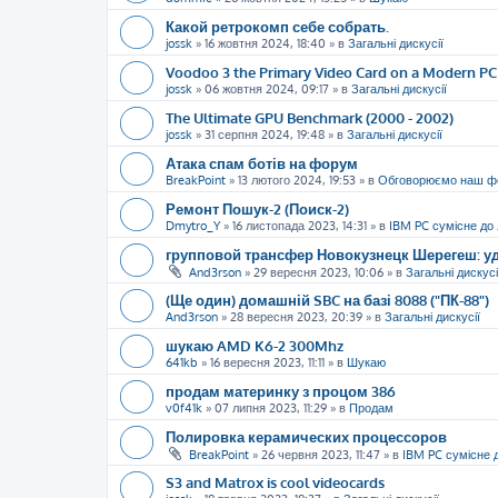
Какой ретрокомп себе собрать.
jossk
»
16 жовтня 2024, 18:40
» в
Загальні дискусії
Voodoo 3 the Primary Video Card on a Modern PC
jossk
»
06 жовтня 2024, 09:17
» в
Загальні дискусії
The Ultimate GPU Benchmark (2000 - 2002)
jossk
»
31 серпня 2024, 19:48
» в
Загальні дискусії
Атака спам ботів на форум
BreakPoint
»
13 лютого 2024, 19:53
» в
Обговорюємо наш ф
Ремонт Пошук-2 (Поиск-2)
Dmytro_Y
»
16 листопада 2023, 14:31
» в
IBM PC сумісне до
групповой трансфер Новокузнецк Шерегеш: уд
And3rson
»
29 вересня 2023, 10:06
» в
Загальні дискусі
(Ще один) домашній SBC на базі 8088 ("ПК-88")
And3rson
»
28 вересня 2023, 20:39
» в
Загальні дискусії
шукаю AMD K6-2 300Mhz
641kb
»
16 вересня 2023, 11:11
» в
Шукаю
продам материнку з процом 386
v0f41k
»
07 липня 2023, 11:29
» в
Продам
Полировка керамических процессоров
BreakPoint
»
26 червня 2023, 11:47
» в
IBM PC сумісне 
S3 and Matrox is cool videocards