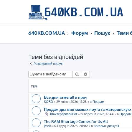
640KB.COM.UA
Форум
Пошук
Теми 
Теми без відповідей
Розширений пошук
Пошук
Розширений пошук
ТЕМ
Все для атмега8 и проч
SORD
»
29 квітня 2026, 18:23
» в
Продам
Продам два винтажных ноута та материнскую 
ШахтерКривойРог
»
19 березня 2026, 17:44
» в
Продам
The RAM Shortage Comes for Us All
jossk
»
04 грудня 2025, 20:02
» в
Загальні дискусії