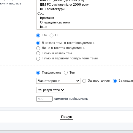
мкнути пошук в
Так
Ні
В назвах тем і в тексті повідомлень
Лише в текстах повідомлень
Тільки в назвах тем
Тільки в першому повідомленні теми
Повідомлень
Тем
За зростанням
За спада
символів повідомлень