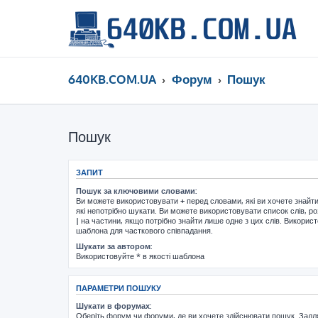
640KB.COM.UA
Форум
Пошук
Пошук
ЗАПИТ
Пошук за ключовими словами:
Ви можете використовувати
+
перед словами, які ви хочете знайт
які непотрібно шукати. Ви можете використовувати список слів, р
|
на частини, якщо потрібно знайти лише одне з цих слів. Використ
шаблона для часткового співпадання.
Шукати за автором:
Використовуйте * в якості шаблона
ПАРАМЕТРИ ПОШУКУ
Шукати в форумах:
Оберіть форум чи форуми, де ви хочете здійснювати пошук. Задл