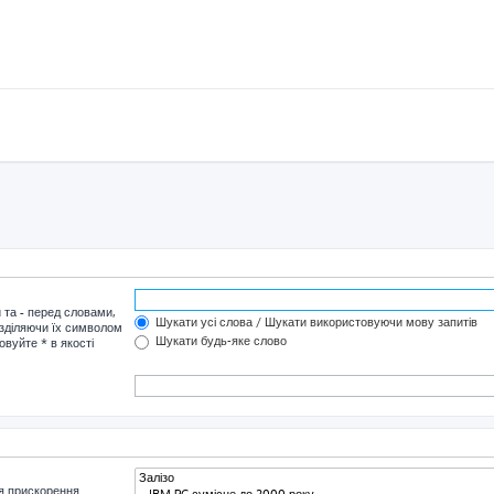
и та
-
перед словами,
Шукати усі слова / Шукати використовуючи мову запитів
озділяючи їх символом
Шукати будь-яке слово
овуйте * в якості
я прискорення