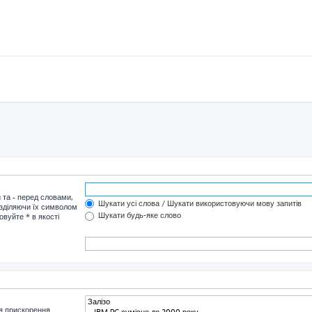
и та
-
перед словами,
Шукати усі слова / Шукати використовуючи мову запитів
озділяючи їх символом
Шукати будь-яке слово
овуйте * в якості
я прискорення