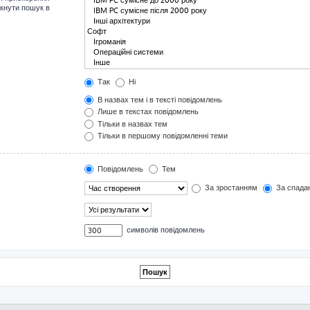
мкнути пошук в
Так
Ні
В назвах тем і в тексті повідомлень
Лише в текстах повідомлень
Тільки в назвах тем
Тільки в першому повідомленні теми
Повідомлень
Тем
За зростанням
За спада
символів повідомлень