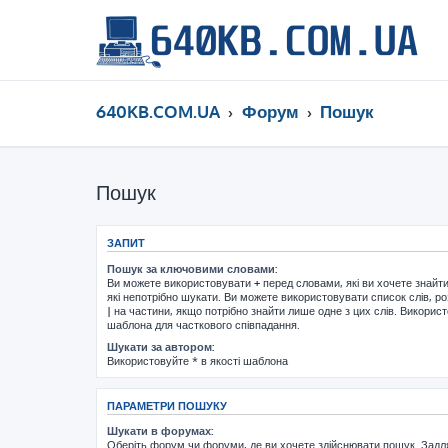
640KB.COM.UA
Форум
Пошук
Пошук
ЗАПИТ
Пошук за ключовими словами:
Ви можете використовувати
+
перед словами, які ви хочете знайт
які непотрібно шукати. Ви можете використовувати список слів, р
|
на частини, якщо потрібно знайти лише одне з цих слів. Використ
шаблона для часткового співпадання.
Шукати за автором:
Використовуйте * в якості шаблона
ПАРАМЕТРИ ПОШУКУ
Шукати в форумах:
Оберіть форум чи форуми, де ви хочете здійснювати пошук. Задл