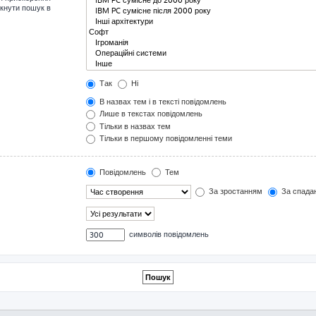
мкнути пошук в
Так
Ні
В назвах тем і в тексті повідомлень
Лише в текстах повідомлень
Тільки в назвах тем
Тільки в першому повідомленні теми
Повідомлень
Тем
За зростанням
За спада
символів повідомлень