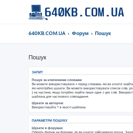
640KB.COM.UA
Форум
Пошук
Пошук
ЗАПИТ
Пошук за ключовими словами:
Ви можете використовувати
+
перед словами, які ви хочете знайт
які непотрібно шукати. Ви можете використовувати список слів, р
|
на частини, якщо потрібно знайти лише одне з цих слів. Використ
шаблона для часткового співпадання.
Шукати за автором:
Використовуйте * в якості шаблона
ПАРАМЕТРИ ПОШУКУ
Шукати в форумах:
Оберіть форум чи форуми, де ви хочете здійснювати пошук. Задл