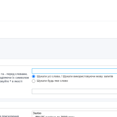
и та
-
перед словами,
Шукати усі слова / Шукати використовуючи мову запитів
озділяючи їх символом
Шукати будь-яке слово
овуйте * в якості
я прискорення