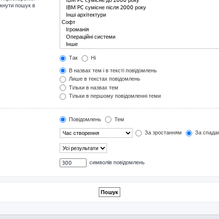
мкнути пошук в
Так
Ні
В назвах тем і в тексті повідомлень
Лише в текстах повідомлень
Тільки в назвах тем
Тільки в першому повідомленні теми
Повідомлень
Тем
За зростанням
За спада
символів повідомлень