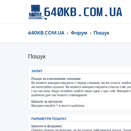
640KB.COM.UA
Форум
Пошук
Пошук
ЗАПИТ
Пошук за ключовими словами:
Ви можете використовувати
+
перед словами, які ви хочете знайт
які непотрібно шукати. Ви можете використовувати список слів, р
|
на частини, якщо потрібно знайти лише одне з цих слів. Використ
шаблона для часткового співпадання.
Шукати за автором:
Використовуйте * в якості шаблона
ПАРАМЕТРИ ПОШУКУ
Шукати в форумах:
Оберіть форум чи форуми, де ви хочете здійснювати пошук. Задл