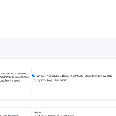
и та
-
перед словами,
Шукати усі слова / Шукати використовуючи мову запитів
озділяючи їх символом
Шукати будь-яке слово
овуйте * в якості
я прискорення