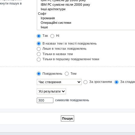
мкнути пошук в
Так
Ні
В назвах тем і в тексті повідомлень
Лише в текстах повідомлень
Тільки в назвах тем
Тільки в першому повідомленні теми
Повідомлень
Тем
За зростанням
За спада
символів повідомлень