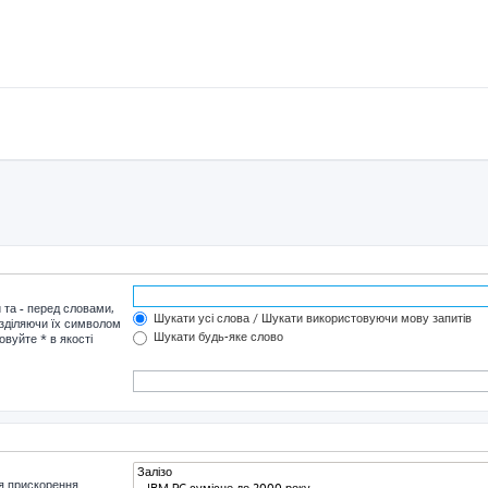
и та
-
перед словами,
Шукати усі слова / Шукати використовуючи мову запитів
озділяючи їх символом
Шукати будь-яке слово
овуйте * в якості
я прискорення