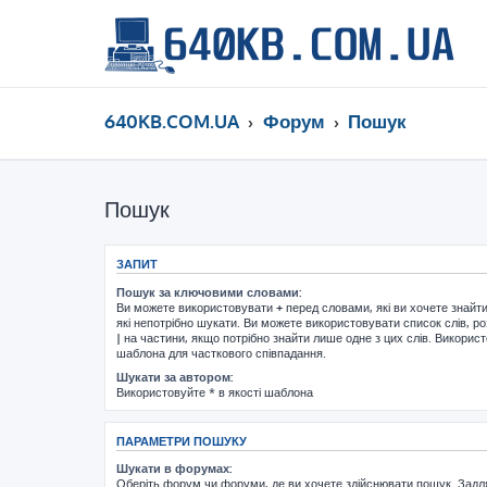
640KB.COM.UA
Форум
Пошук
Пошук
ЗАПИТ
Пошук за ключовими словами:
Ви можете використовувати
+
перед словами, які ви хочете знайт
які непотрібно шукати. Ви можете використовувати список слів, р
|
на частини, якщо потрібно знайти лише одне з цих слів. Використ
шаблона для часткового співпадання.
Шукати за автором:
Використовуйте * в якості шаблона
ПАРАМЕТРИ ПОШУКУ
Шукати в форумах:
Оберіть форум чи форуми, де ви хочете здійснювати пошук. Задл