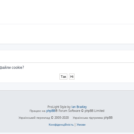
 файли cookie?
ProLight Style by
Ian Bradley
Працює на
phpBB
® Forum Software © phpBB Limited
Український переклад © 2005-2020
Українська підтримка phpBB
Конфіденційність
|
Умови