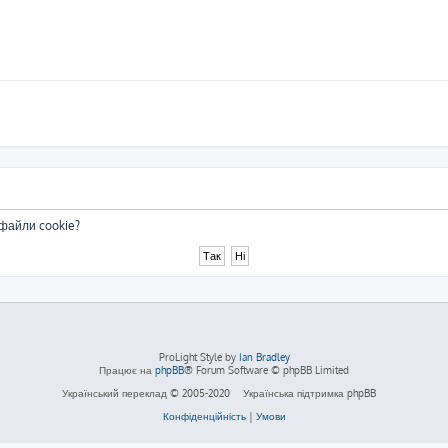
 файли cookie?
ProLight Style by
Ian Bradley
Працює на
phpBB
® Forum Software © phpBB Limited
Український переклад © 2005-2020
Українська підтримка phpBB
Конфіденційність
|
Умови