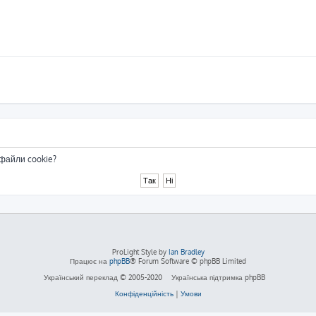
 файли cookie?
ProLight Style by
Ian Bradley
Працює на
phpBB
® Forum Software © phpBB Limited
Український переклад © 2005-2020
Українська підтримка phpBB
Конфіденційність
|
Умови