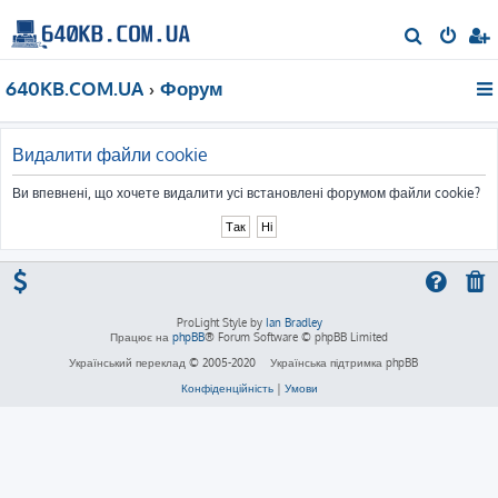
П
о
640KB.COM.UA
Форум
ш
у
к
Видалити файли cookie
Ви впевнені, що хочете видалити усі встановлені форумом файли cookie?
ProLight Style by
Ian Bradley
Працює на
phpBB
® Forum Software © phpBB Limited
Український переклад © 2005-2020
Українська підтримка phpBB
Конфіденційність
|
Умови