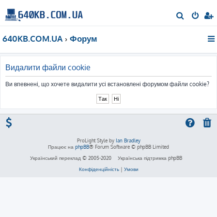
П
о
640KB.COM.UA
Форум
ш
у
к
Видалити файли cookie
Ви впевнені, що хочете видалити усі встановлені форумом файли cookie?
ProLight Style by
Ian Bradley
Працює на
phpBB
® Forum Software © phpBB Limited
Український переклад © 2005-2020
Українська підтримка phpBB
Конфіденційність
|
Умови