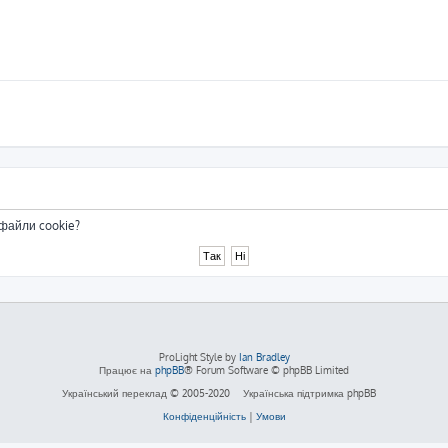
 файли cookie?
ProLight Style by
Ian Bradley
Працює на
phpBB
® Forum Software © phpBB Limited
Український переклад © 2005-2020
Українська підтримка phpBB
Конфіденційність
|
Умови