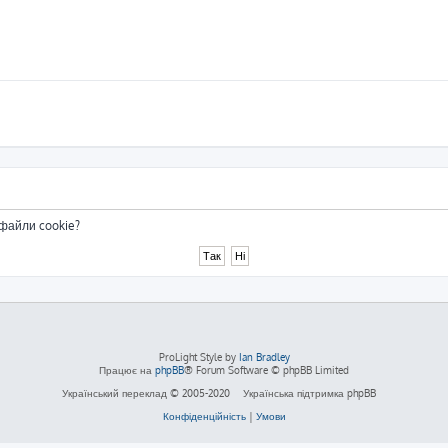
 файли cookie?
ProLight Style by
Ian Bradley
Працює на
phpBB
® Forum Software © phpBB Limited
Український переклад © 2005-2020
Українська підтримка phpBB
Конфіденційність
|
Умови