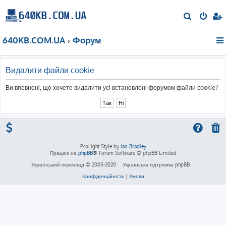
П
о
640KB.COM.UA
Форум
ш
у
к
Видалити файли cookie
Ви впевнені, що хочете видалити усі встановлені форумом файли cookie?
ProLight Style by
Ian Bradley
Працює на
phpBB
® Forum Software © phpBB Limited
Український переклад © 2005-2020
Українська підтримка phpBB
Конфіденційність
|
Умови