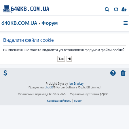
П
о
640KB.COM.UA
Форум
ш
у
к
Видалити файли cookie
Ви впевнені, що хочете видалити усі встановлені форумом файли cookie?
ProLight Style by
Ian Bradley
Працює на
phpBB
® Forum Software © phpBB Limited
Український переклад © 2005-2020
Українська підтримка phpBB
Конфіденційність
|
Умови