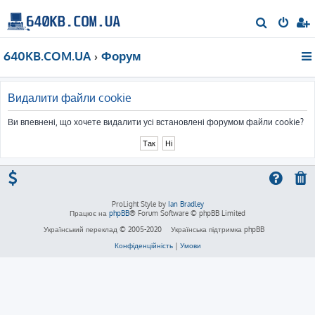
П
о
640KB.COM.UA
Форум
ш
у
к
Видалити файли cookie
Ви впевнені, що хочете видалити усі встановлені форумом файли cookie?
ProLight Style by
Ian Bradley
Працює на
phpBB
® Forum Software © phpBB Limited
Український переклад © 2005-2020
Українська підтримка phpBB
Конфіденційність
|
Умови