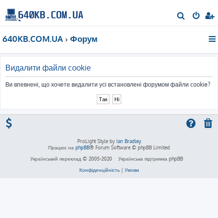
П
о
640KB.COM.UA
Форум
ш
у
к
Видалити файли cookie
Ви впевнені, що хочете видалити усі встановлені форумом файли cookie?
ProLight Style by
Ian Bradley
Працює на
phpBB
® Forum Software © phpBB Limited
Український переклад © 2005-2020
Українська підтримка phpBB
Конфіденційність
|
Умови