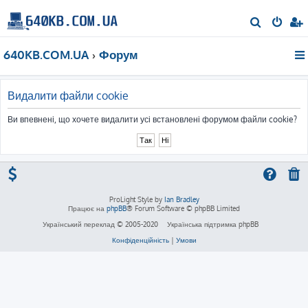
П
о
640KB.COM.UA
Форум
ш
у
к
Видалити файли cookie
Ви впевнені, що хочете видалити усі встановлені форумом файли cookie?
ProLight Style by
Ian Bradley
Працює на
phpBB
® Forum Software © phpBB Limited
Український переклад © 2005-2020
Українська підтримка phpBB
Конфіденційність
|
Умови