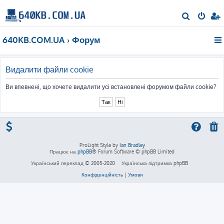
П
о
640KB.COM.UA
Форум
ш
у
к
Видалити файли cookie
Ви впевнені, що хочете видалити усі встановлені форумом файли cookie?
ProLight Style by
Ian Bradley
Працює на
phpBB
® Forum Software © phpBB Limited
Український переклад © 2005-2020
Українська підтримка phpBB
Конфіденційність
|
Умови