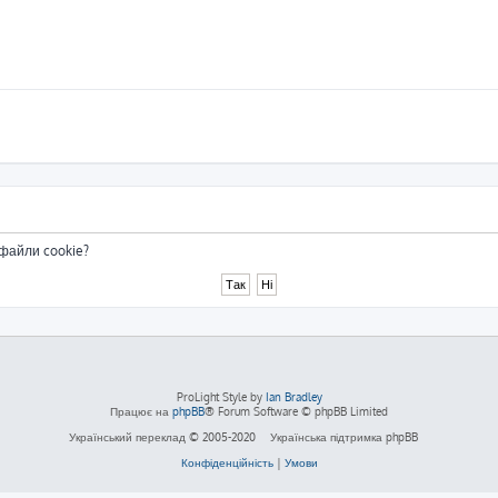
 файли cookie?
ProLight Style by
Ian Bradley
Працює на
phpBB
® Forum Software © phpBB Limited
Український переклад © 2005-2020
Українська підтримка phpBB
Конфіденційність
|
Умови