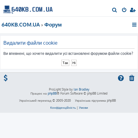
П
о
640KB.COM.UA
Форум
ш
у
к
Видалити файли cookie
Ви впевнені, що хочете видалити усі встановлені форумом файли cookie?
ProLight Style by
Ian Bradley
Працює на
phpBB
® Forum Software © phpBB Limited
Український переклад © 2005-2020
Українська підтримка phpBB
Конфіденційність
|
Умови