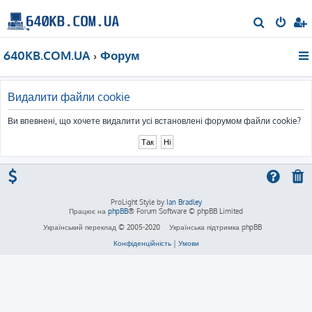
П
о
640KB.COM.UA
Форум
ш
у
к
Видалити файли cookie
Ви впевнені, що хочете видалити усі встановлені форумом файли cookie?
ProLight Style by
Ian Bradley
Працює на
phpBB
® Forum Software © phpBB Limited
Український переклад © 2005-2020
Українська підтримка phpBB
Конфіденційність
|
Умови