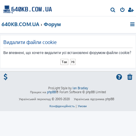
П
о
640KB.COM.UA
Форум
ш
у
к
Видалити файли cookie
Ви впевнені, що хочете видалити усі встановлені форумом файли cookie?
ProLight Style by
Ian Bradley
Працює на
phpBB
® Forum Software © phpBB Limited
Український переклад © 2005-2020
Українська підтримка phpBB
Конфіденційність
|
Умови