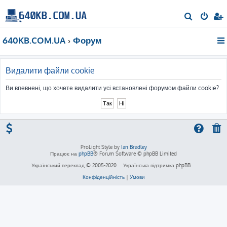
П
о
640KB.COM.UA
Форум
ш
у
к
Видалити файли cookie
Ви впевнені, що хочете видалити усі встановлені форумом файли cookie?
ProLight Style by
Ian Bradley
Працює на
phpBB
® Forum Software © phpBB Limited
Український переклад © 2005-2020
Українська підтримка phpBB
Конфіденційність
|
Умови