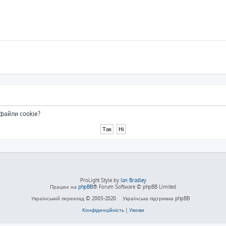
 файли cookie?
ProLight Style by
Ian Bradley
Працює на
phpBB
® Forum Software © phpBB Limited
Український переклад © 2005-2020
Українська підтримка phpBB
Конфіденційність
|
Умови