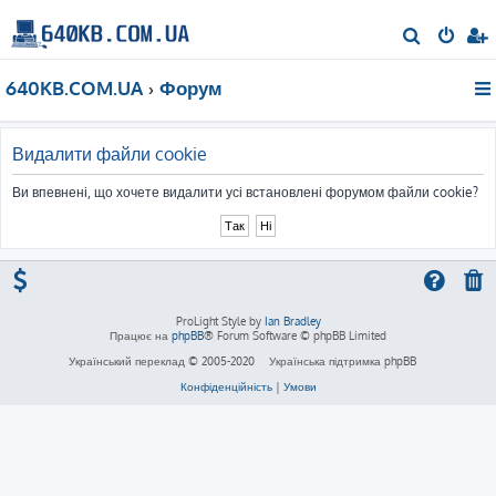
П
о
640KB.COM.UA
Форум
ш
у
к
Видалити файли cookie
Ви впевнені, що хочете видалити усі встановлені форумом файли cookie?
ProLight Style by
Ian Bradley
Працює на
phpBB
® Forum Software © phpBB Limited
Український переклад © 2005-2020
Українська підтримка phpBB
Конфіденційність
|
Умови