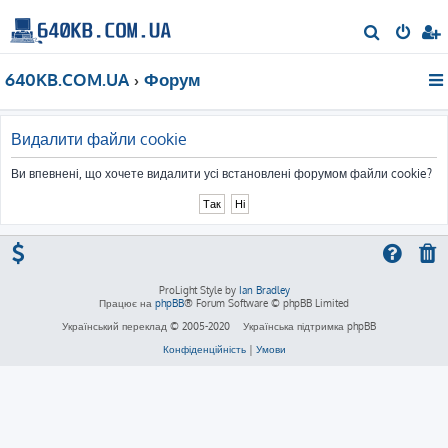
П
о
640KB.COM.UA
Форум
ш
у
к
Видалити файли cookie
Ви впевнені, що хочете видалити усі встановлені форумом файли cookie?
ProLight Style by
Ian Bradley
Працює на
phpBB
® Forum Software © phpBB Limited
Український переклад © 2005-2020
Українська підтримка phpBB
Конфіденційність
|
Умови