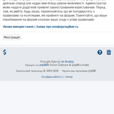
декілька секунд але надає вам більш широкі можливості. Адміністратор
може надати додаткові привілеї зареєстрованим користувачам. Перед
тим, як увійти, будь ласка, переконайтесь що ви погоджуєтесь з
правилами та політиками, які прийняті на форумі. Пам'ятайте, що ваше
перебування на форумі означає вашу згоду з усіма правилами.
Умови використання
|
Заява про конфіденційність
Реєстрація
ProLight Style by
Ian Bradley
Працює на
phpBB
® Forum Software © phpBB Limited
Український переклад © 2005-2020
Українська підтримка phpBB
Конфіденційність
|
Умови