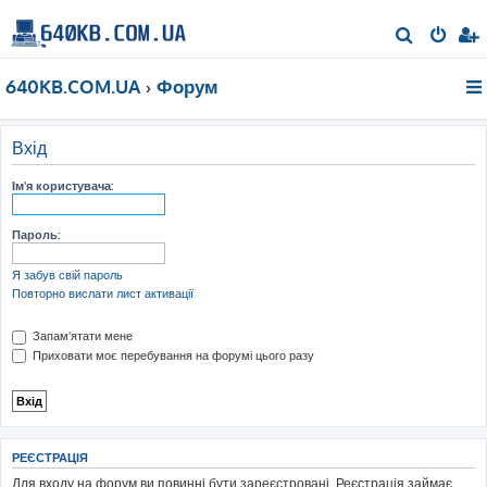
П
о
640KB.COM.UA
Форум
ш
у
к
Вхід
Ім'я користувача:
Пароль:
Я забув свій пароль
Повторно вислати лист активації
Запам'ятати мене
Приховати моє перебування на форумі цього разу
РЕЄСТРАЦІЯ
Для входу на форум ви повинні бути зареєстровані. Реєстрація займає