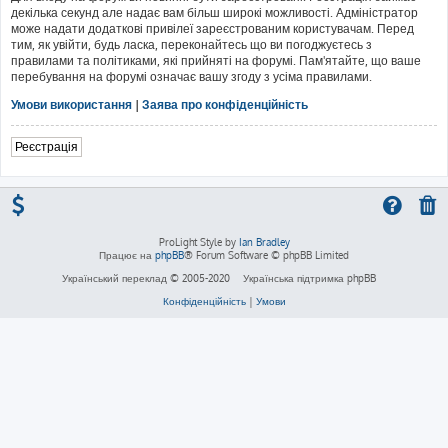
декілька секунд але надає вам більш широкі можливості. Адміністратор
може надати додаткові привілеї зареєстрованим користувачам. Перед
тим, як увійти, будь ласка, переконайтесь що ви погоджуєтесь з
правилами та політиками, які прийняті на форумі. Пам'ятайте, що ваше
перебування на форумі означає вашу згоду з усіма правилами.
Умови використання
|
Заява про конфіденційність
Реєстрація
ProLight Style by
Ian Bradley
Працює на
phpBB
® Forum Software © phpBB Limited
Український переклад © 2005-2020
Українська підтримка phpBB
Конфіденційність
|
Умови