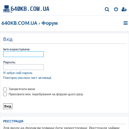
П
о
640KB.COM.UA
Форум
ш
у
к
Вхід
Ім'я користувача:
Пароль:
Я забув свій пароль
Повторно вислати лист активації
Запам'ятати мене
Приховати моє перебування на форумі цього разу
РЕЄСТРАЦІЯ
Для входу на форум ви повинні бути зареєстровані. Реєстрація займає