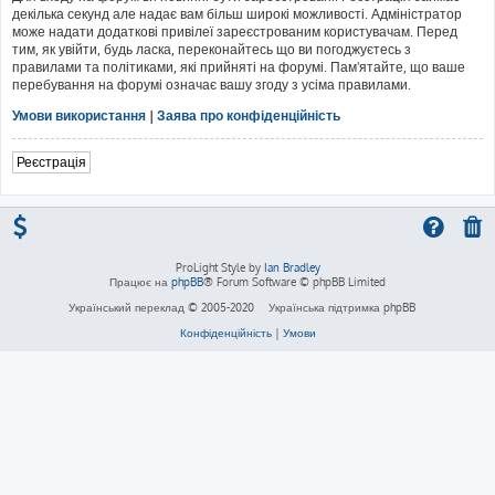
декілька секунд але надає вам більш широкі можливості. Адміністратор
може надати додаткові привілеї зареєстрованим користувачам. Перед
тим, як увійти, будь ласка, переконайтесь що ви погоджуєтесь з
правилами та політиками, які прийняті на форумі. Пам'ятайте, що ваше
перебування на форумі означає вашу згоду з усіма правилами.
Умови використання
|
Заява про конфіденційність
Реєстрація
ProLight Style by
Ian Bradley
Працює на
phpBB
® Forum Software © phpBB Limited
Український переклад © 2005-2020
Українська підтримка phpBB
Конфіденційність
|
Умови