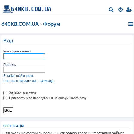
П
о
640KB.COM.UA
Форум
ш
у
к
Вхід
Ім'я користувача:
Пароль:
Я забув свій пароль
Повторно вислати лист активації
Запам'ятати мене
Приховати моє перебування на форумі цього разу
РЕЄСТРАЦІЯ
Для входу на форум ви повинні бути зареєстровані. Реєстрація займає