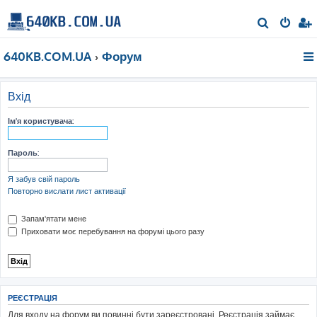
П
о
640KB.COM.UA
Форум
ш
у
к
Вхід
Ім'я користувача:
Пароль:
Я забув свій пароль
Повторно вислати лист активації
Запам'ятати мене
Приховати моє перебування на форумі цього разу
РЕЄСТРАЦІЯ
Для входу на форум ви повинні бути зареєстровані. Реєстрація займає