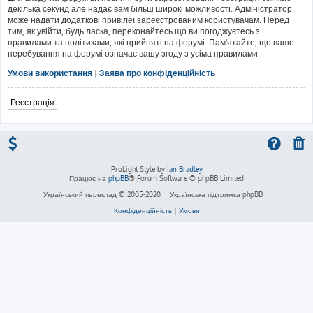
декілька секунд але надає вам більш широкі можливості. Адміністратор
може надати додаткові привілеї зареєстрованим користувачам. Перед
тим, як увійти, будь ласка, переконайтесь що ви погоджуєтесь з
правилами та політиками, які прийняті на форумі. Пам'ятайте, що ваше
перебування на форумі означає вашу згоду з усіма правилами.
Умови використання
|
Заява про конфіденційність
Реєстрація
ProLight Style by
Ian Bradley
Працює на
phpBB
® Forum Software © phpBB Limited
Український переклад © 2005-2020
Українська підтримка phpBB
Конфіденційність
|
Умови