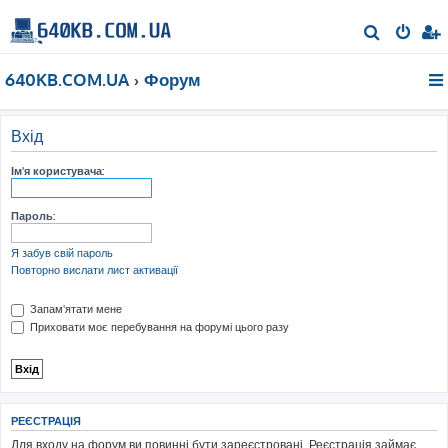
П
о
640KB.COM.UA
Форум
ш
у
к
Вхід
Ім'я користувача:
Пароль:
Я забув свій пароль
Повторно вислати лист активації
Запам'ятати мене
Приховати моє перебування на форумі цього разу
РЕЄСТРАЦІЯ
Для входу на форум ви повинні бути зареєстровані. Реєстрація займає