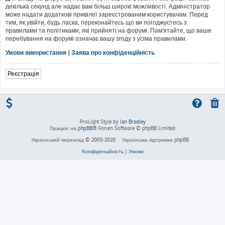
декілька секунд але надає вам більш широкі можливості. Адміністратор
може надати додаткові привілеї зареєстрованим користувачам. Перед
тим, як увійти, будь ласка, переконайтесь що ви погоджуєтесь з
правилами та політиками, які прийняті на форумі. Пам'ятайте, що ваше
перебування на форумі означає вашу згоду з усіма правилами.
Умови використання
|
Заява про конфіденційність
Реєстрація
ProLight Style by
Ian Bradley
Працює на
phpBB
® Forum Software © phpBB Limited
Український переклад © 2005-2020
Українська підтримка phpBB
Конфіденційність
|
Умови