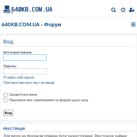
П
о
640KB.COM.UA
Форум
ш
у
к
Вхід
Ім'я користувача:
Пароль:
Я забув свій пароль
Повторно вислати лист активації
Запам'ятати мене
Приховати моє перебування на форумі цього разу
РЕЄСТРАЦІЯ
Для входу на форум ви повинні бути зареєстровані. Реєстрація займає