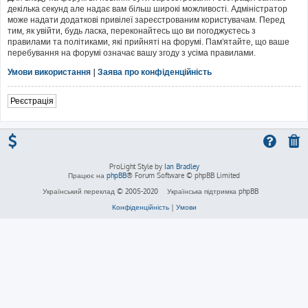
декілька секунд але надає вам більш широкі можливості. Адміністратор
може надати додаткові привілеї зареєстрованим користувачам. Перед
тим, як увійти, будь ласка, переконайтесь що ви погоджуєтесь з
правилами та політиками, які прийняті на форумі. Пам'ятайте, що ваше
перебування на форумі означає вашу згоду з усіма правилами.
Умови використання
|
Заява про конфіденційність
Реєстрація
ProLight Style by
Ian Bradley
Працює на
phpBB
® Forum Software © phpBB Limited
Український переклад © 2005-2020
Українська підтримка phpBB
Конфіденційність
|
Умови