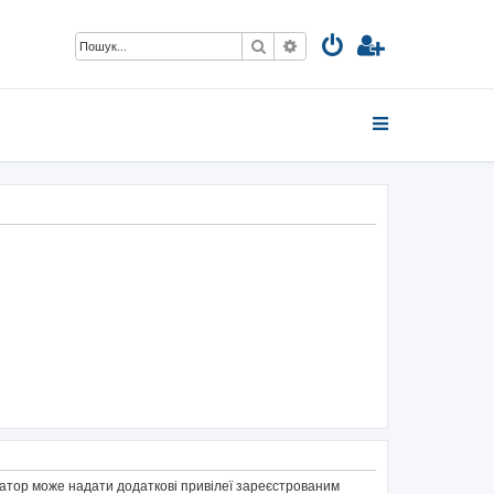
Пошук
Розширений пошук
тратор може надати додаткові привілеї зареєстрованим