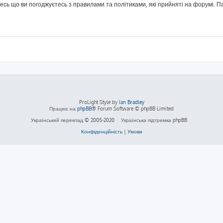
йтесь що ви погоджуєтесь з правилами та політиками, які прийняті на форумі.
ProLight Style by
Ian Bradley
Працює на
phpBB
® Forum Software © phpBB Limited
Український переклад © 2005-2020
Українська підтримка phpBB
Конфіденційність
|
Умови