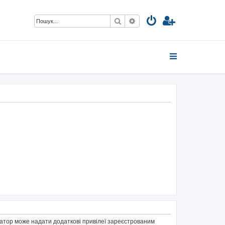
Пошук
Розширений пошук
тратор може надати додаткові привілеї зареєстрованим