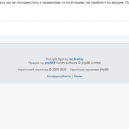
йтесь що ви погоджуєтесь з правилами та політиками, які прийняті на форумі.
ProLight Style by
Ian Bradley
Працює на
phpBB
® Forum Software © phpBB Limited
Український переклад © 2005-2020
Українська підтримка phpBB
Конфіденційність
|
Умови