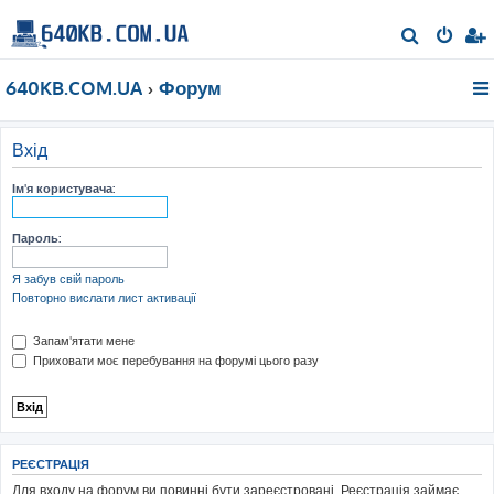
П
о
640KB.COM.UA
Форум
ш
у
к
Вхід
Ім'я користувача:
Пароль:
Я забув свій пароль
Повторно вислати лист активації
Запам'ятати мене
Приховати моє перебування на форумі цього разу
РЕЄСТРАЦІЯ
Для входу на форум ви повинні бути зареєстровані. Реєстрація займає