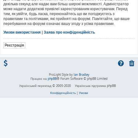
декілька секунд але надає вам більш широкі можливості. Адміністратор
може надати додаткові привілеї зареєстрованим користувачам. Перед
тим, як увійти, будь ласка, переконайтесь що ви погоджуєтесь з
правилами та політиками, які прийняті на форумі. Пам'ятайте, що ваше
перебування на форумі означає вашу згоду з усіма правилами.
Умови використання
|
Заява про конфіденційність
Реєстрація
ProLight Style by
Ian Bradley
Працює на
phpBB
® Forum Software © phpBB Limited
Український переклад © 2005-2020
Українська підтримка phpBB
Конфіденційність
|
Умови