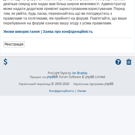
декілька секунд але надає вам більш широкі можливості. Адміністратор
може надати додаткові привілеї зареєстрованим користувачам. Перед
тим, як увійти, будь ласка, переконайтесь що ви погоджуєтесь з
правилами та політиками, які прийняті на форумі. Пам'ятайте, що ваше
перебування на форумі означає вашу згоду з усіма правилами.
Умови використання
|
Заява про конфіденційність
Реєстрація
ProLight Style by
Ian Bradley
Працює на
phpBB
® Forum Software © phpBB Limited
Український переклад © 2005-2020
Українська підтримка phpBB
Конфіденційність
|
Умови