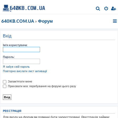
П
о
640KB.COM.UA
Форум
ш
у
к
Вхід
Ім'я користувача:
Пароль:
Я забув свій пароль
Повторно вислати лист активації
Запам'ятати мене
Приховати моє перебування на форумі цього разу
РЕЄСТРАЦІЯ
Для входу на форум ви повинні бути зареєстровані. Реєстрація займає